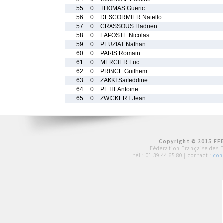
55
0
THOMAS Gueric
56
0
DESCORMIER Natello
57
0
CRASSOUS Hadrien
58
0
LAPOSTE Nicolas
59
0
PEUZIAT Nathan
60
0
PARIS Romain
61
0
MERCIER Luc
62
0
PRINCE Guilhem
63
0
ZAKKI Saifeddine
64
0
PETIT Antoine
65
0
ZWICKERT Jean
Copyright © 2015 FFE
Fédération Française des 
tél :
01 39 44 65 80
| contact :
con