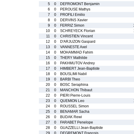
5
0
DEFROMONT Benjamin
6
0
PEROUSE Mathys
7
0
PROFILI Emilio
8
0
DERVINS Xavier
9
0
FERRIZ Simon
10
0
SCHREYECK Florian
11
0
CHRISTIEN Vincent
12
0
D'ARJUZON Gaspard
13
0
VANNESTE Axel
14
0
MOHAMMAD Fahim
15
0
THERY Mathilde
16
0
PAKHMUTOV Andrey
17
0
HIMBERT Jean-Baptiste
18
0
BOUSLIMI Nabil
19
0
BARBI Theo
20
0
BOSC Seraphina
21
0
MANCHON Thibaut
22
0
PIERI Pierre-Louis
23
0
QUEMION Leo
24
0
ROUSSEL Simon
25
0
BENAMAR Sacha
26
0
BUDAK Rewi
27
0
FARABET Penelope
28
0
GUAZZELLI Jean-Baptiste
29
0
DEGREMONT Francois