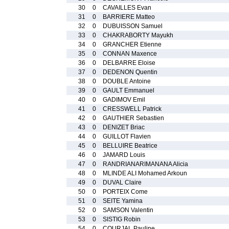
30
0
CAVAILLES Evan
31
0
BARRIERE Matteo
32
0
DUBUISSON Samuel
33
0
CHAKRABORTY Mayukh
34
0
GRANCHER Etienne
35
0
CONNAN Maxence
36
0
DELBARRE Eloise
37
0
DEDENON Quentin
38
0
DOUBLE Antoine
39
0
GAULT Emmanuel
40
0
GADIMOV Emil
41
0
CRESSWELL Patrick
42
0
GAUTHIER Sebastien
43
0
DENIZET Briac
44
0
GUILLOT Flavien
45
0
BELLUIRE Beatrice
46
0
JAMARD Louis
47
0
RANDRIANARIMANANA Alicia
48
0
MLINDE ALI Mohamed Arkoun
49
0
DUVAL Claire
50
0
PORTEIX Come
51
0
SEITE Yamina
52
0
SAMSON Valentin
53
0
SISTIG Robin
54
0
COURJAL Pauline