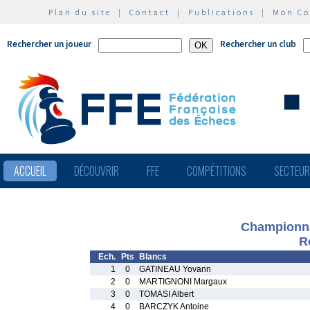
Plan du site
|
Contact
|
Publications
|
Mon C
Rechercher un joueur
Rechercher un club
ACCUEIL
DÉCOUVRIR
FFE
COMPÉTITIONS
SECTEU
Championna
R
Ech.
Pts
Blancs
1
0
GATINEAU Yovann
2
0
MARTIGNONI Margaux
3
0
TOMASI Albert
4
0
BARCZYK Antoine