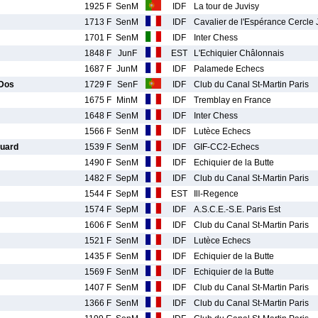
1925 F
SenM
IDF
La tour de Juvisy
1713 F
SenM
IDF
Cavalier de l'Espérance Cercle 
1701 F
SenM
IDF
Inter Chess
1848 F
JunF
EST
L'Echiquier Châlonnais
1687 F
JunM
IDF
Palamede Echecs
 Dos
1729 F
SenF
IDF
Club du Canal St-Martin Paris
1675 F
MinM
IDF
Tremblay en France
1648 F
SenM
IDF
Inter Chess
1566 F
SenM
IDF
Lutèce Echecs
uard
1539 F
SenM
IDF
GIF-CC2-Echecs
1490 F
SenM
IDF
Echiquier de la Butte
1482 F
SepM
IDF
Club du Canal St-Martin Paris
1544 F
SepM
EST
Ill-Regence
1574 F
SepM
IDF
A.S.C.E.-S.E. Paris Est
1606 F
SenM
IDF
Club du Canal St-Martin Paris
1521 F
SenM
IDF
Lutèce Echecs
1435 F
SenM
IDF
Echiquier de la Butte
1569 F
SenM
IDF
Echiquier de la Butte
1407 F
SenM
IDF
Club du Canal St-Martin Paris
1366 F
SenM
IDF
Club du Canal St-Martin Paris