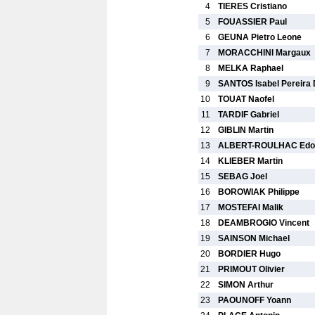
4
TIERES Cristiano
5
FOUASSIER Paul
6
GEUNA Pietro Leone
7
MORACCHINI Margaux
8
MELKA Raphael
9
SANTOS Isabel Pereira
10
TOUAT Naofel
11
TARDIF Gabriel
12
GIBLIN Martin
13
ALBERT-ROULHAC Edo
14
KLIEBER Martin
15
SEBAG Joel
16
BOROWIAK Philippe
17
MOSTEFAI Malik
18
DEAMBROGIO Vincent
19
SAINSON Michael
20
BORDIER Hugo
21
PRIMOUT Olivier
22
SIMON Arthur
23
PAOUNOFF Yoann