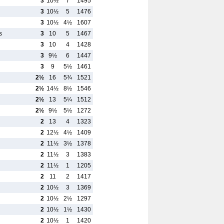
3
10½
7
1495
3
10½
5
1476
3
10½
4½
1607
s
3
10
5
1467
3
10
4
1428
3
9½
6
1447
3
9
5½
1461
2½
16
5¾
1521
2½
14½
8½
1546
2½
13
5¼
1512
2½
9½
5½
1272
2
13
4
1323
2
12½
4½
1409
2
11½
3½
1378
2
11½
3
1383
2
11½
1
1205
2
11
2
1417
2
10½
3
1369
2
10½
2½
1297
2
10½
1½
1430
2
10½
1
1420