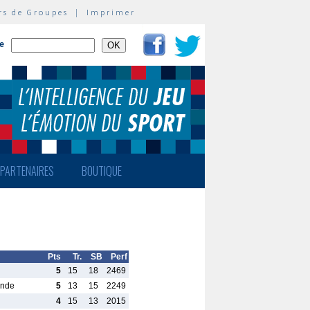
rs de Groupes
|
Imprimer
te
PARTENAIRES
BOUTIQUE
Pts
Tr.
SB
Perf
5
15
18
2469
ande
5
13
15
2249
4
15
13
2015