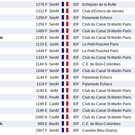
1276 F
SenM
IDF
Echiquier de la Butte
1312 F
SenM
IDF
Club d'Echecs de Vanves
1358 F
SepM
IDF
Palamede Echecs
1356 F
SenM
IDF
Club du Canal St-Martin Paris
1489 F
SenM
IDF
Club du Canal St-Martin Paris
in
1199 E
SenM
IDF
Club du Canal St-Martin Paris
1120 E
JunM
IDF
Le Petit Pouchet Paris
1449 F
SenM
IDF
Le Petit Pouchet Paris
1333 F
SenM
IDF
Club du Canal St-Martin Paris
1140 N
SenM
IDF
C.E. de Bois-Colombes
1048 F
SenM
IDF
Club du Canal St-Martin Paris
1144 F
JunM
IDF
Palamede Echecs
1118 F
SenM
IDF
Palamede Echecs
1199 E
VetM
IDF
Club du Canal St-Martin Paris
799 E
PouM
IDF
Club du Canal St-Martin Paris
1199 E
CadM
IDF
Club du Canal St-Martin Paris
1199 E
SenM
IDF
Club du Canal St-Martin Paris
1060 N
CadM
IDF
Club du Canal St-Martin Paris
h
999 E
BenM
IDF
C.E. de Bois-Colombes
1907 F
SenM
IDF
Cavalier Bleu Drancy