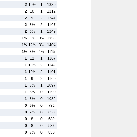
2
10½
1
1389
2
10
1
1212
2
9
2
1247
2
8½
2
1167
2
6½
1
1249
1½
13
3¾
1358
1½
12½
3¾
1404
1½
8½
1¾
1115
1
12
1
1167
1
10½
2
1142
1
10½
2
1101
1
9
2
1160
1
8½
1
1097
1
8½
0
1190
1
8½
0
1086
0
9½
0
782
0
9½
0
650
0
8
0
689
0
8
0
583
0
7½
0
830