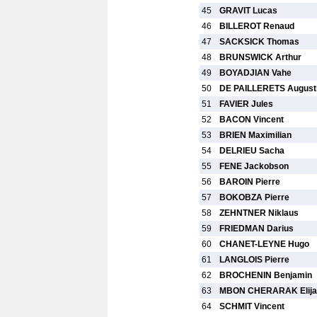
45
GRAVIT Lucas
46
BILLEROT Renaud
47
SACKSICK Thomas
48
BRUNSWICK Arthur
49
BOYADJIAN Vahe
50
DE PAILLERETS August
51
FAVIER Jules
52
BACON Vincent
53
BRIEN Maximilian
54
DELRIEU Sacha
55
FENE Jackobson
56
BAROIN Pierre
57
BOKOBZA Pierre
58
ZEHNTNER Niklaus
59
FRIEDMAN Darius
60
CHANET-LEYNE Hugo
61
LANGLOIS Pierre
62
BROCHENIN Benjamin
63
MBON CHERARAK Elija
64
SCHMIT Vincent