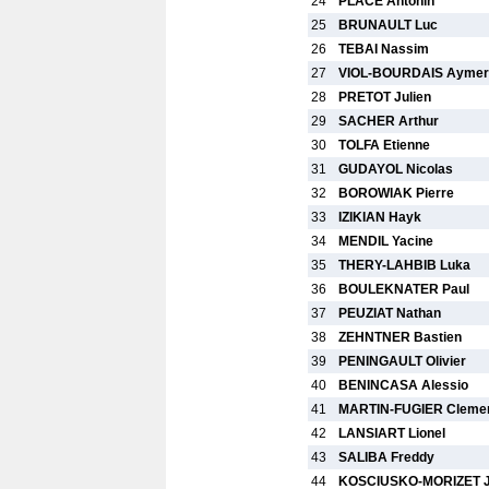
24
PLACE Antonin
25
BRUNAULT Luc
26
TEBAI Nassim
27
VIOL-BOURDAIS Aymer
28
PRETOT Julien
29
SACHER Arthur
30
TOLFA Etienne
31
GUDAYOL Nicolas
32
BOROWIAK Pierre
33
IZIKIAN Hayk
34
MENDIL Yacine
35
THERY-LAHBIB Luka
36
BOULEKNATER Paul
37
PEUZIAT Nathan
38
ZEHNTNER Bastien
39
PENINGAULT Olivier
40
BENINCASA Alessio
41
MARTIN-FUGIER Cleme
42
LANSIART Lionel
43
SALIBA Freddy
44
KOSCIUSKO-MORIZET J