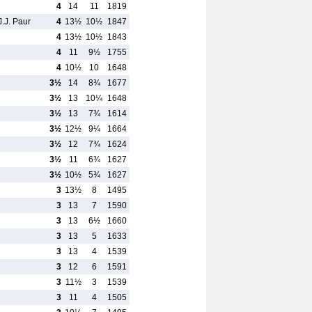
4
14
11
1819
J.J. Paur
4
13½
10½
1847
4
13½
10½
1843
4
11
9½
1755
4
10½
10
1648
3½
14
8¾
1677
3½
13
10¼
1648
3½
13
7¾
1614
3½
12½
9¼
1664
3½
12
7¾
1624
3½
11
6¾
1627
3½
10½
5¾
1627
3
13½
8
1495
3
13
7
1590
3
13
6½
1660
3
13
5
1633
3
13
4
1539
3
12
6
1591
3
11½
3
1539
3
11
4
1505