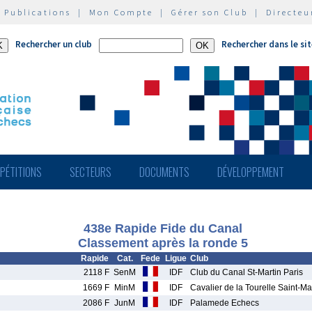
|
Publications
|
Mon Compte
|
Gérer son Club
|
Directeu
Rechercher un club
Rechercher dans le si
PÉTITIONS
SECTEURS
DOCUMENTS
DÉVELOPPEMENT
438e Rapide Fide du Canal
Classement après la ronde 5
Rapide
Cat.
Fede
Ligue
Club
2118 F
SenM
IDF
Club du Canal St-Martin Paris
1669 F
MinM
IDF
Cavalier de la Tourelle Saint-M
2086 F
JunM
IDF
Palamede Echecs