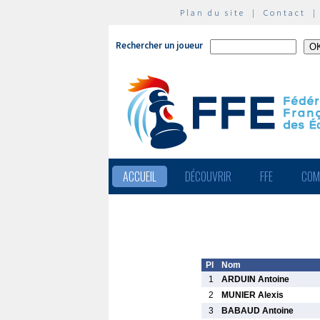
Plan du site
|
Contact
Rechercher un joueur
ACCUEIL
DÉCOUVRIR
FFE
COM
Pl
Nom
1
ARDUIN Antoine
2
MUNIER Alexis
3
BABAUD Antoine