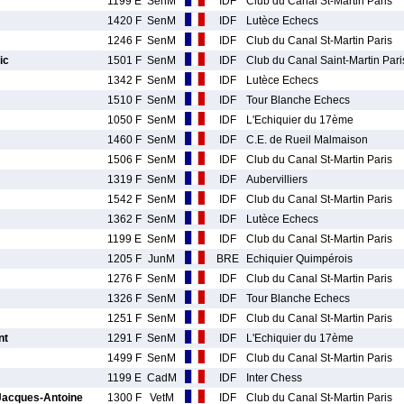
1199 E
SenM
IDF
Club du Canal St-Martin Paris
1420 F
SenM
IDF
Lutèce Echecs
1246 F
SenM
IDF
Club du Canal St-Martin Paris
ic
1501 F
SenM
IDF
Club du Canal Saint-Martin Pari
1342 F
SenM
IDF
Lutèce Echecs
1510 F
SenM
IDF
Tour Blanche Echecs
1050 F
SenM
IDF
L'Echiquier du 17ème
1460 F
SenM
IDF
C.E. de Rueil Malmaison
1506 F
SenM
IDF
Club du Canal St-Martin Paris
1319 F
SenM
IDF
Aubervilliers
1542 F
SenM
IDF
Club du Canal St-Martin Paris
1362 F
SenM
IDF
Lutèce Echecs
1199 E
SenM
IDF
Club du Canal St-Martin Paris
1205 F
JunM
BRE
Echiquier Quimpérois
1276 F
SenM
IDF
Club du Canal St-Martin Paris
1326 F
SenM
IDF
Tour Blanche Echecs
1251 F
SenM
IDF
Club du Canal St-Martin Paris
nt
1291 F
SenM
IDF
L'Echiquier du 17ème
1499 F
SenM
IDF
Club du Canal St-Martin Paris
1199 E
CadM
IDF
Inter Chess
acques-Antoine
1300 F
VetM
IDF
Club du Canal St-Martin Paris