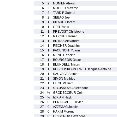
5
2
MUNIER Alexis
6
2
MULLER Maxime
7
2
TARDIF Gabriel
8
2
SEBAG Joel
9
1
PILARD Florent
10
1
GRIT Yanis
11
1
PREVOST Christophe
12
1
RIOCHET Ronan
13
1
BRIKAS Alexandre
14
1
FISCHER Joachim
15
1
PAOUNOFF Yoann
16
1
MENDIL Yacine
17
1
BOURGEOIS Oscar
18
1
BLUNDELL Tristan
19
1
KOSCIUSKO-MORIZET Jacques-Antoine
20
1
SAUVAGE Antoine
21
1
SIMON Mathieu
22
1
LIEGE William
23
1
STOJANOVIC Alexandre
24
½
GRODECOEUR Colin
25
½
IZIKIAN Hayk
26
0
PENINGAULT Olivier
27
0
AZZEGAG Jocelyn
28
0
HAKIM Florent
29
0
GRIGOROV Alexandre