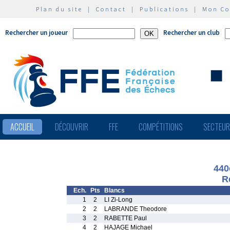
Plan du site
|
Contact
|
Publications
|
Mon C
Rechercher un joueur
Rechercher un club
ACCUEIL
DÉCOUVRIR
FFE
COMPÉTITIONS
SECTEU
440
R
Ech.
Pts
Blancs
1
2
LI Zi-Long
2
2
LABRANDE Theodore
3
2
RABETTE Paul
4
2
HAJAGE Michael