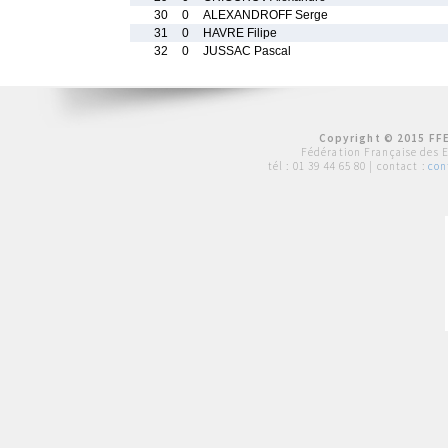
30
0
ALEXANDROFF Serge
31
0
HAVRE Filipe
32
0
JUSSAC Pascal
Copyright © 2015 FFE
Fédération Française des 
tél :
01 39 44 65 80
| contact :
con