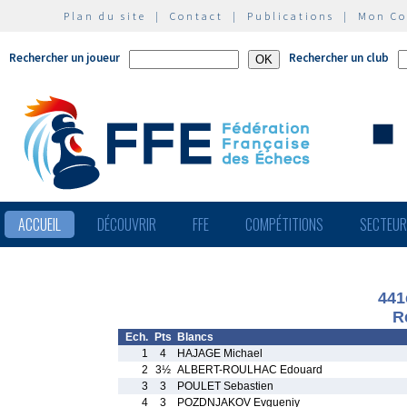
Plan du site
|
Contact
|
Publications
|
Mon C
Rechercher un joueur
Rechercher un club
ACCUEIL
DÉCOUVRIR
FFE
COMPÉTITIONS
SECTEU
441
R
Ech.
Pts
Blancs
1
4
HAJAGE Michael
2
3½
ALBERT-ROULHAC Edouard
3
3
POULET Sebastien
4
3
POZDNJAKOV Evgueniy