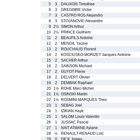
5
3
DAUXOIS Timothee
6
3
GREGOIRE Victor
7
3
CASTRO ROS Alejandro
8
3
STOJANOVIC Alexandre
9
2½
SIMON Arthur
10
2½
PRINCE Guilhem
11
2
BEAUFILS Antoine
12
2
MENDIL Yacine
13
2
ROUCHAUD Florent
14
2
KOSCIUSKO-MORIZET Jacques-Antoine
15
2
SACHER Arthur
16
2
SAINSON Michael
17
2
GUYOT Pierre
18
2
DELVERT Olivier
19
2
DEMBAK Raphael
20
1½
ROHE Marc-Michel
21
1½
OSINSKI Martin
22
1½
ROSMINI-MARQUES Theo
23
1
SEBAG Joel
24
1
IZIKIAN Hayk
25
1
SALOM Louis-Valentin
26
1
JUSSAC Pascal
27
1
NAIT ATMANE Aylane
28
½
RENAULT-RENAUD Loic
29
0
DICK James