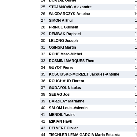
24
DORVAL Olivier
1
25
STOJANOVIC Alexandre
1
26
WLODARCZYK Antoine
1
27
SIMON Arthur
1
28
PRINCE Guilhem
1
29
DEMBAK Raphael
1
30
LELONG Joseph
1
31
OSINSKI Martin
1
32
ROHE Marc-Michel
1
33
ROSMINI-MARQUES Theo
1
34
GUYOT Pierre
1
35
KOSCIUSKO-MORIZET Jacques-Antoine
1
36
ROUCHAUD Florent
1
37
GUDAYOL Nicolas
1
38
SEBAG Joel
1
39
BARZILAY Marianne
1
40
SALOM Louis-Valentin
1
41
MENDIL Yacine
1
42
IZIKIAN Hayk
1
43
DELVERT Olivier
1
44
TISCHLER LEMA GARCIA Maria Eduarda