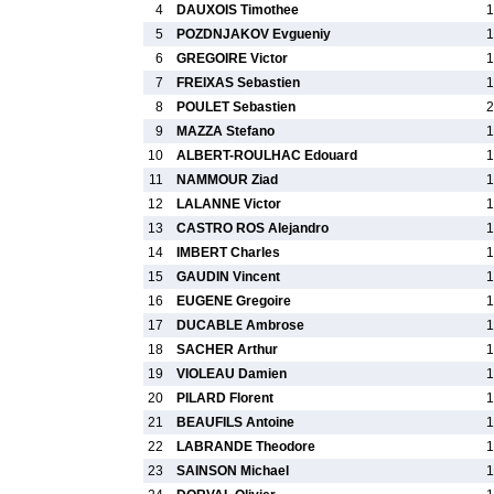
4
DAUXOIS Timothee
1
5
POZDNJAKOV Evgueniy
1
6
GREGOIRE Victor
1
7
FREIXAS Sebastien
1
8
POULET Sebastien
2
9
MAZZA Stefano
1
10
ALBERT-ROULHAC Edouard
1
11
NAMMOUR Ziad
1
12
LALANNE Victor
1
13
CASTRO ROS Alejandro
1
14
IMBERT Charles
1
15
GAUDIN Vincent
1
16
EUGENE Gregoire
1
17
DUCABLE Ambrose
1
18
SACHER Arthur
1
19
VIOLEAU Damien
1
20
PILARD Florent
1
21
BEAUFILS Antoine
1
22
LABRANDE Theodore
1
23
SAINSON Michael
1