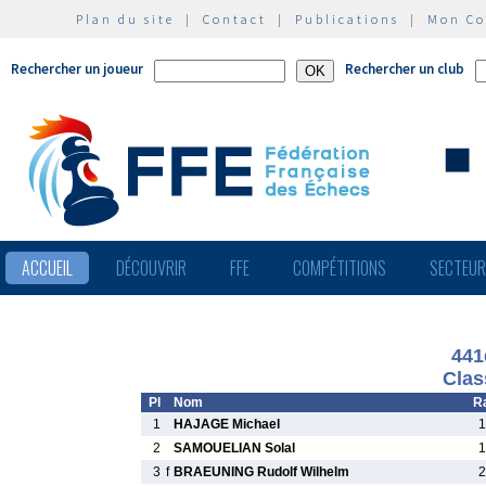
Plan du site
|
Contact
|
Publications
|
Mon C
Rechercher un joueur
Rechercher un club
ACCUEIL
DÉCOUVRIR
FFE
COMPÉTITIONS
SECTEU
441
Clas
Pl
Nom
R
1
HAJAGE Michael
1
2
SAMOUELIAN Solal
1
3
f
BRAEUNING Rudolf Wilhelm
2