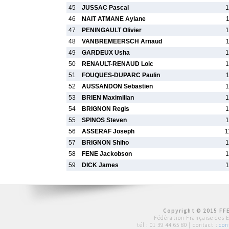
45
JUSSAC Pascal
1
46
NAIT ATMANE Aylane
47
PENINGAULT Olivier
1
48
VANBREMEERSCH Arnaud
49
GARDEUX Usha
1
50
RENAULT-RENAUD Loic
1
51
FOUQUES-DUPARC Paulin
52
AUSSANDON Sebastien
1
53
BRIEN Maximilian
1
54
BRIGNON Regis
1
55
SPINOS Steven
1
56
ASSERAF Joseph
1
57
BRIGNON Shiho
1
58
FENE Jackobson
1
59
DICK James
1
Copyright © 2015 FFE
Fédération Française des 
tél :
01 39 44 65 80
| contact :
con