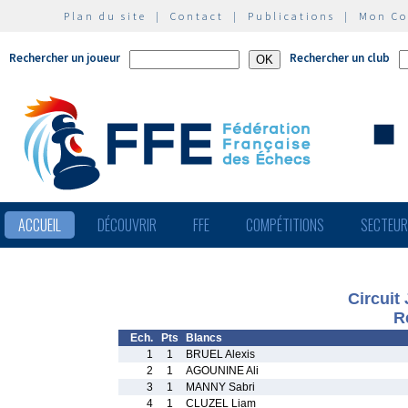
Plan du site
|
Contact
|
Publications
|
Mon C
Rechercher un joueur
Rechercher un club
ACCUEIL
DÉCOUVRIR
FFE
COMPÉTITIONS
SECTEU
Circuit 
R
Ech.
Pts
Blancs
1
1
BRUEL Alexis
2
1
AGOUNINE Ali
3
1
MANNY Sabri
4
1
CLUZEL Liam