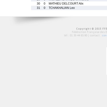
30
0
MATHIEU DELCOURT Alix
31
0
TCHAKHALIAN Leo
Copyright © 2015 FFE
Fédération Française des 
tél :
01 39 44 65 80
| contact :
con