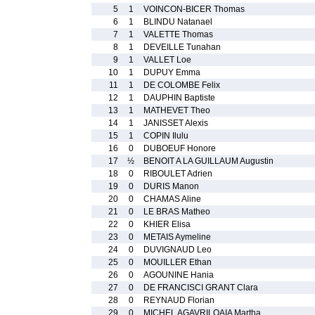
5
1
VOINCON-BICER Thomas
6
1
BLINDU Natanael
7
1
VALETTE Thomas
8
1
DEVEILLE Tunahan
9
1
VALLET Loe
10
1
DUPUY Emma
11
1
DE COLOMBE Felix
12
1
DAUPHIN Baptiste
13
1
MATHEVET Theo
14
1
JANISSET Alexis
15
1
COPIN Ilulu
16
0
DUBOEUF Honore
17
½
BENOIT A LA GUILLAUM Augustin
18
0
RIBOULET Adrien
19
0
DURIS Manon
20
0
CHAMAS Aline
21
0
LE BRAS Matheo
22
0
KHIER Elisa
23
0
METAIS Aymeline
24
0
DUVIGNAUD Leo
25
0
MOUILLER Ethan
26
0
AGOUNINE Hania
27
0
DE FRANCISCI GRANT Clara
28
0
REYNAUD Florian
29
0
MICHEL AGAVRILOAIA Martha