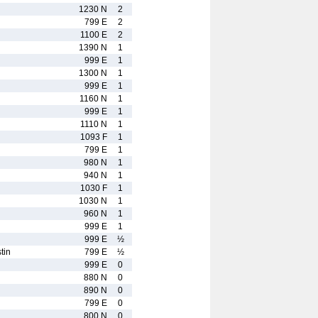
1230 N
2
799 E
2
1100 E
2
1390 N
1
999 E
1
1300 N
1
999 E
1
1160 N
1
999 E
1
1110 N
1
1093 F
1
799 E
1
980 N
1
940 N
1
1030 F
1
1030 N
1
960 N
1
999 E
1
999 E
½
tin
799 E
½
999 E
0
880 N
0
890 N
0
799 E
0
800 N
0