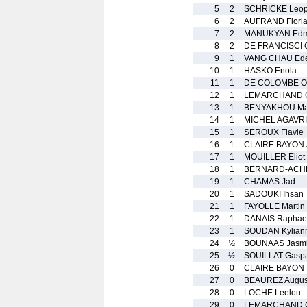
5
2
SCHRICKE Leop
6
2
AUFRAND Flori
7
2
MANUKYAN Ed
8
2
DE FRANCISCI
9
1
VANG CHAU Ed
10
1
HASKO Enola
11
1
DE COLOMBE O
12
1
LEMARCHAND G
13
1
BENYAKHOU Ma
14
1
MICHEL AGAVRIL
15
1
SEROUX Flavie
16
1
CLAIRE BAYON 
17
1
MOUILLER Eliot
18
1
BERNARD-ACHE
19
1
CHAMAS Jad
20
1
SADOUKI Ihsan
21
1
FAYOLLE Martin
22
1
DANAIS Raphae
23
1
SOUDAN Kylian
24
½
BOUNAAS Jasm
25
½
SOUILLAT Gasp
26
0
CLAIRE BAYON
27
0
BEAUREZ Augus
28
0
LOCHE Leelou
29
0
LEMARCHAND G