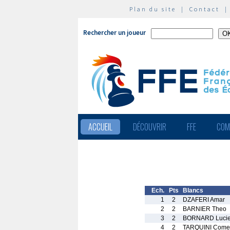
Plan du site
|
Contact
Rechercher un joueur
ACCUEIL
DÉCOUVRIR
FFE
COM
Ech.
Pts
Blancs
1
2
DZAFERI Amar
2
2
BARNIER Theo
3
2
BORNARD Luci
4
2
TARQUINI Come