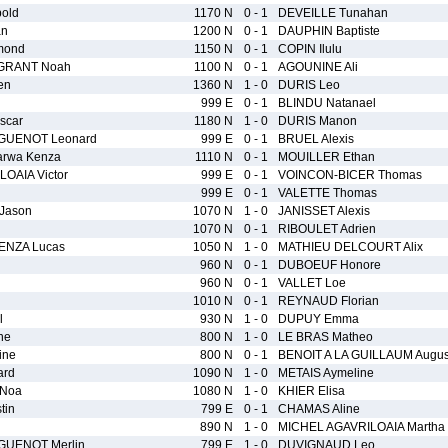
old
1170 N
0 - 1
DEVEILLE Tunahan
an
1200 N
0 - 1
DAUPHIN Baptiste
mond
1150 N
0 - 1
COPIN Ilulu
 GRANT Noah
1100 N
0 - 1
AGOUNINE Ali
en
1360 N
1 - 0
DURIS Leo
999 E
0 - 1
BLINDU Natanael
scar
1180 N
1 - 0
DURIS Manon
UENOT Leonard
999 E
0 - 1
BRUEL Alexis
rwa Kenza
1110 N
0 - 1
MOUILLER Ethan
OAIA Victor
999 E
0 - 1
VOINCON-BICER Thomas
999 E
0 - 1
VALETTE Thomas
Jason
1070 N
1 - 0
JANISSET Alexis
1070 N
0 - 1
RIBOULET Adrien
NZA Lucas
1050 N
1 - 0
MATHIEU DELCOURT Alix
960 N
0 - 1
DUBOEUF Honore
960 N
0 - 1
VALLET Loe
1010 N
0 - 1
REYNAUD Florian
l
930 N
1 - 0
DUPUY Emma
ne
800 N
1 - 0
LE BRAS Matheo
ine
800 N
0 - 1
BENOIT A LA GUILLAUM Augus
ard
1090 N
1 - 0
METAIS Aymeline
 Noa
1080 N
1 - 0
KHIER Elisa
tin
799 E
0 - 1
CHAMAS Aline
890 N
1 - 0
MICHEL AGAVRILOAIA Martha
UENOT Merlin
799 E
1 - 0
DUVIGNAUD Leo