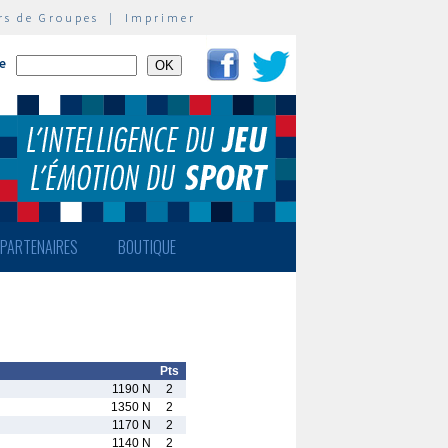
rs de Groupes
|
Imprimer
te
PARTENAIRES
BOUTIQUE
Pts
1190 N
2
1350 N
2
1170 N
2
1140 N
2