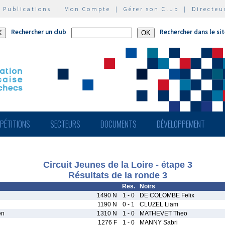
|
Publications
|
Mon Compte
|
Gérer son Club
|
Directeu
Rechercher un club
Rechercher dans le si
PÉTITIONS
SECTEURS
DOCUMENTS
DÉVELOPPEMENT
Circuit Jeunes de la Loire - étape 3
Résultats de la ronde 3
Res.
Noirs
1490 N
1 - 0
DE COLOMBE Felix
1190 N
0 - 1
CLUZEL Liam
en
1310 N
1 - 0
MATHEVET Theo
1276 F
1 - 0
MANNY Sabri