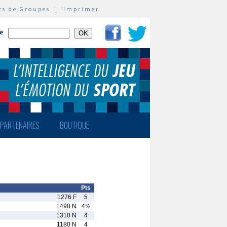
rs de Groupes
|
Imprimer
te
PARTENAIRES
BOUTIQUE
Pts
1276 F
5
1490 N
4½
1310 N
4
1180 N
4