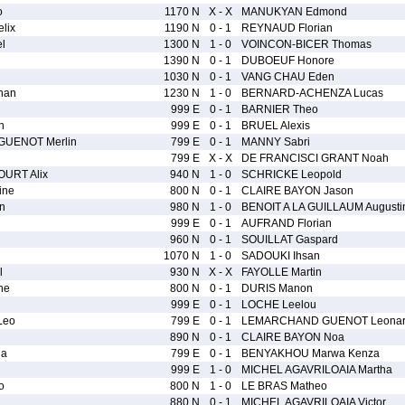
o
1170 N
X - X
MANUKYAN Edmond
lix
1190 N
0 - 1
REYNAUD Florian
l
1300 N
1 - 0
VOINCON-BICER Thomas
1390 N
0 - 1
DUBOEUF Honore
1030 N
0 - 1
VANG CHAU Eden
han
1230 N
1 - 0
BERNARD-ACHENZA Lucas
999 E
0 - 1
BARNIER Theo
n
999 E
0 - 1
BRUEL Alexis
UENOT Merlin
799 E
0 - 1
MANNY Sabri
799 E
X - X
DE FRANCISCI GRANT Noah
URT Alix
940 N
1 - 0
SCHRICKE Leopold
ine
800 N
0 - 1
CLAIRE BAYON Jason
n
980 N
1 - 0
BENOIT A LA GUILLAUM Augusti
999 E
0 - 1
AUFRAND Florian
960 N
0 - 1
SOUILLAT Gaspard
1070 N
1 - 0
SADOUKI Ihsan
l
930 N
X - X
FAYOLLE Martin
ne
800 N
0 - 1
DURIS Manon
999 E
0 - 1
LOCHE Leelou
Leo
799 E
0 - 1
LEMARCHAND GUENOT Leona
890 N
0 - 1
CLAIRE BAYON Noa
ia
799 E
0 - 1
BENYAKHOU Marwa Kenza
999 E
1 - 0
MICHEL AGAVRILOAIA Martha
o
800 N
1 - 0
LE BRAS Matheo
880 N
0 - 1
MICHEL AGAVRILOAIA Victor