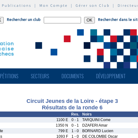
|
Publications
|
Mon Compte
|
Gérer son Club
|
Directeu
Rechercher un club
Rechercher dans le si
PÉTITIONS
SECTEURS
DOCUMENTS
DÉVELOPPEMENT
Circuit Jeunes de la Loire - étape 3
Résultats de la ronde 6
Res.
Noirs
1100 E
0 - 1
TARQUINI Come
1350 N
0 - 1
DZAFERI Amar
te
799 E
1 - 0
BORNARD Lucien
s
1093 F
1 - 0
DE COLOMBE Oscar