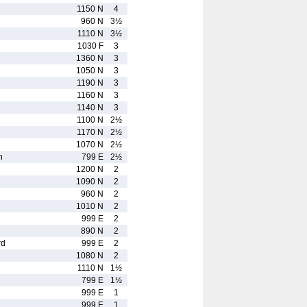
1150 N
4
960 N
3½
1110 N
3½
1030 F
3
1360 N
3
1050 N
3
1190 N
3
1160 N
3
1140 N
3
1100 N
2½
1170 N
2½
1070 N
2½
n
799 E
2½
1200 N
2
1090 N
2
960 N
2
1010 N
2
999 E
2
890 N
2
rd
999 E
2
1080 N
2
1110 N
1½
799 E
1½
999 E
1
999 E
1