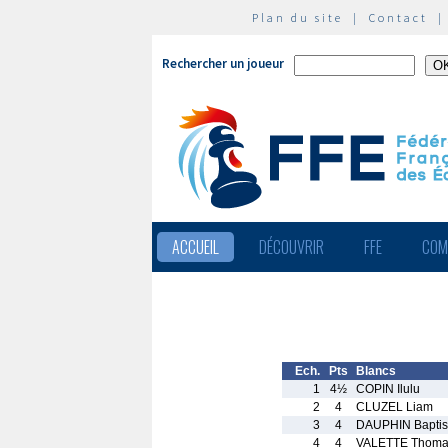
Plan du site
|
Contact
Rechercher un joueur
ACCUEIL
DÉCOUVRIR
FFE
COM
Ech.
Pts
Blancs
1
4½
COPIN Ilulu
2
4
CLUZEL Liam
3
4
DAUPHIN Baptis
4
4
VALETTE Thoma