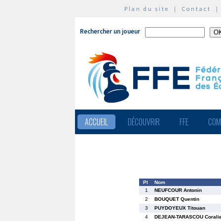
Plan du site
|
Contact
Rechercher un joueur
ACCUEIL
DÉCOUVRIR
FFE
COM
Pl
Nom
1
NEUFCOUR Antonin
2
BOUQUET Quentin
3
PUYDOYEUX Titouan
4
DEJEAN-TARASCOU Corali