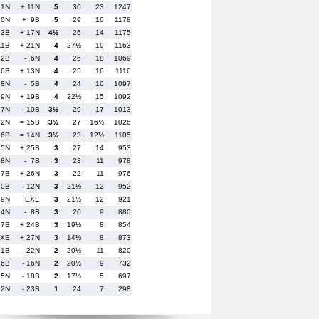
 1N
+ 11N
5
30
23
1247
10N
+ 9B
5
29
16
1178
13B
+ 17N
4½
26
14
1175
11B
+ 21N
4
27½
19
1163
12B
- 6N
4
26
18
1069
 6B
+ 13N
4
25
16
1116
 8N
- 5B
4
24
16
1097
 9N
+ 19B
4
22½
15
1092
 7N
- 10B
3½
29
17
1013
 2N
= 15B
3½
27
16½
1026
16B
= 14N
3½
23
12½
1105
15N
+ 25B
3
27
14
953
18N
- 7B
3
23
11
978
17B
+ 26N
3
22
11
976
20B
- 12N
3
21½
12
952
19N
EXE
3
21½
12
921
24N
- 8B
3
20
9
880
27B
+ 24B
3
19½
8
854
XE
+ 27N
3
14½
8
873
21B
- 22N
2
20½
11
820
26B
- 16N
2
20½
9
732
25N
- 18B
2
17½
5
697
22N
- 23B
1
24
7
298