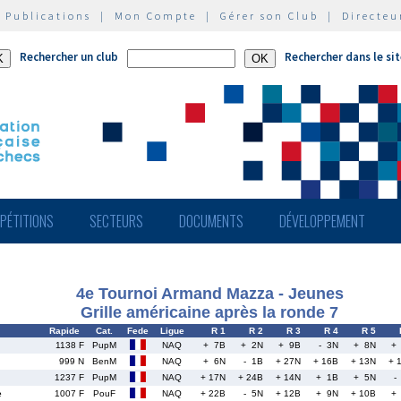
|
Publications
|
Mon Compte
|
Gérer son Club
|
Directeu
Rechercher un club
Rechercher dans le si
PÉTITIONS
SECTEURS
DOCUMENTS
DÉVELOPPEMENT
4e Tournoi Armand Mazza - Jeunes
Grille américaine après la ronde 7
Rapide
Cat.
Fede
Ligue
R 1
R 2
R 3
R 4
R 5
1138 F
PupM
NAQ
+ 7B
+ 2N
+ 9B
- 3N
+ 8N
+
999 N
BenM
NAQ
+ 6N
- 1B
+ 27N
+ 16B
+ 13N
+ 
1237 F
PupM
NAQ
+ 17N
+ 24B
+ 14N
+ 1B
+ 5N
-
e
1007 F
PouF
NAQ
+ 22B
- 5N
+ 12B
+ 9N
+ 10B
+