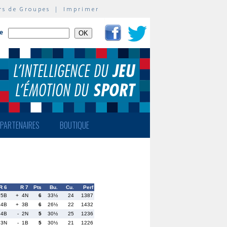
rs de Groupes
|
Imprimer
te
PARTENAIRES
BOUTIQUE
R 6
R 7
Pts
Bu.
Cu.
Perf
 5B
+ 4N
6
33½
24
1387
14B
+ 3B
6
26½
22
1432
 4B
- 2N
5
30½
25
1236
 3N
- 1B
5
30½
21
1226