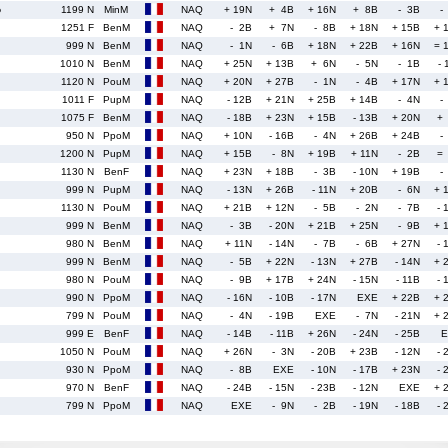
o
1199 N
MinM
NAQ
+ 19N
+ 4B
+ 16N
+ 8B
- 3B
-
1251 F
BenM
NAQ
- 2B
+ 7N
- 8B
+ 18N
+ 15B
+ 
999 N
BenM
NAQ
- 1N
- 6B
+ 18N
+ 22B
+ 16N
= 
1010 N
BenM
NAQ
+ 25N
+ 13B
+ 6N
- 5N
- 1B
- 
1120 N
PouM
NAQ
+ 20N
+ 27B
- 1N
- 4B
+ 17N
+ 
1011 F
PupM
NAQ
- 12B
+ 21N
+ 25B
+ 14B
- 4N
-
1075 F
BenM
NAQ
- 18B
+ 23N
+ 15B
- 13B
+ 20N
+
950 N
PpoM
NAQ
+ 10N
- 16B
- 4N
+ 26B
+ 24B
-
1200 N
PupM
NAQ
+ 15B
- 8N
+ 19B
+ 11N
- 2B
=
1130 N
BenF
NAQ
+ 23N
+ 18B
- 3B
- 10N
+ 19B
-
999 N
PupM
NAQ
- 13N
+ 26B
- 11N
+ 20B
- 6N
+ 
1130 N
PouM
NAQ
+ 21B
+ 12N
- 5B
- 2N
- 7B
- 
999 N
BenM
NAQ
- 3B
- 20N
+ 21B
+ 25N
- 9B
+ 
980 N
BenM
NAQ
+ 11N
- 14N
- 7B
- 6B
+ 27N
- 
999 N
BenM
NAQ
- 5B
+ 22N
- 13N
+ 27B
- 14N
+ 
980 N
PouM
NAQ
- 9B
+ 17B
+ 24N
- 15N
- 11B
- 
990 N
PpoM
NAQ
- 16N
- 10B
- 17N
EXE
+ 22B
+ 
799 N
PouM
NAQ
- 4N
- 19B
EXE
- 7N
- 21N
+ 
999 E
BenF
NAQ
- 14B
- 11B
+ 26N
- 24N
- 25B
E
1050 N
PouM
NAQ
+ 26N
- 3N
- 20B
+ 23B
- 12N
- 
930 N
PpoM
NAQ
- 8B
EXE
- 10N
- 17B
+ 23N
- 
970 N
BenF
NAQ
- 24B
- 15N
- 23B
- 12N
EXE
+ 
799 N
PpoM
NAQ
EXE
- 9N
- 2B
- 19N
- 18B
- 