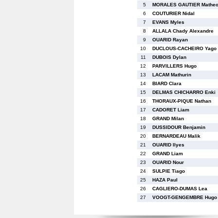
5
MORALES GAUTIER Mathe
6
COUTURIER Nidal
7
EVANS Myles
8
ALLALA Chady Alexandre
9
OUARID Rayan
10
DUCLOUS-CACHEIRO Yago
11
DUBOIS Dylan
12
PARVILLERS Hugo
13
LACAM Mathurin
14
BIARD Clara
15
DELMAS CHICHARRO Enki
16
THORAUX-PIQUE Nathan
17
CADORET Liam
18
GRAND Milan
19
DUSSIDOUR Benjamin
20
BERNARDEAU Malik
21
OUARID Ilyes
22
GRAND Liam
23
OUARID Nour
24
SULPIE Tiago
25
HAZA Paul
26
CAGLIERO-DUMAS Lea
27
VOOGT-GENGEMBRE Hugo