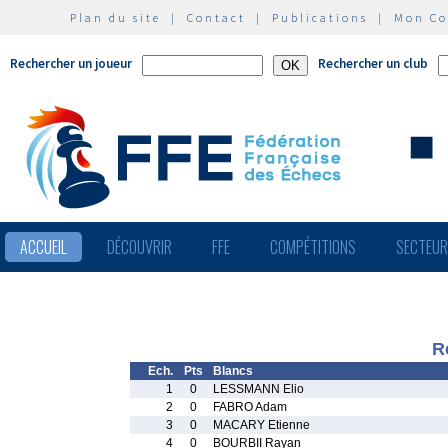
Plan du site
|
Contact
|
Publications
|
Mon C
Rechercher un joueur
Rechercher un club
ACCUEIL
DÉCOUVRIR
FFE
COMPÉTITIONS
SECTEU
R
Ech.
Pts
Blancs
1
0
LESSMANN Elio
2
0
FABRO Adam
3
0
MACARY Etienne
4
0
BOURBII Rayan