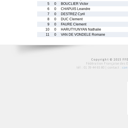
5
0
BOUCLIER Victor
6
0
CHAPUIS Leandre
7
0
DESTREZ Cyril
8
0
DUC Clement
9
0
FAURE Clement
10
0
HARUTYUNYAN Nathalie
11
0
VAN DE VONDELE Romane
Copyright © 2015 FFE
Fédération Française des 
tél :
01 39 44 65 80
| contact :
con