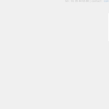
tél :
01 39 44 65 80
| contact :
con