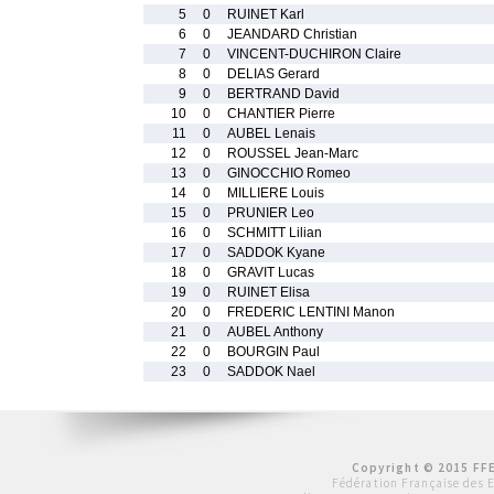
5
0
RUINET Karl
6
0
JEANDARD Christian
7
0
VINCENT-DUCHIRON Claire
8
0
DELIAS Gerard
9
0
BERTRAND David
10
0
CHANTIER Pierre
11
0
AUBEL Lenais
12
0
ROUSSEL Jean-Marc
13
0
GINOCCHIO Romeo
14
0
MILLIERE Louis
15
0
PRUNIER Leo
16
0
SCHMITT Lilian
17
0
SADDOK Kyane
18
0
GRAVIT Lucas
19
0
RUINET Elisa
20
0
FREDERIC LENTINI Manon
21
0
AUBEL Anthony
22
0
BOURGIN Paul
23
0
SADDOK Nael
Copyright © 2015 FFE
Fédération Française des 