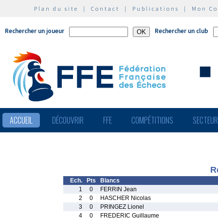
Plan du site
|
Contact
|
Publications
|
Mon C
Rechercher un joueur
Rechercher un club
ACCUEIL
DÉCOUVRIR
FFE
COMPÉTITIONS
SECTEU
R
Ech.
Pts
Blancs
1
0
FERRIN Jean
2
0
HASCHER Nicolas
3
0
PRINGEZ Lionel
4
0
FREDERIC Guillaume