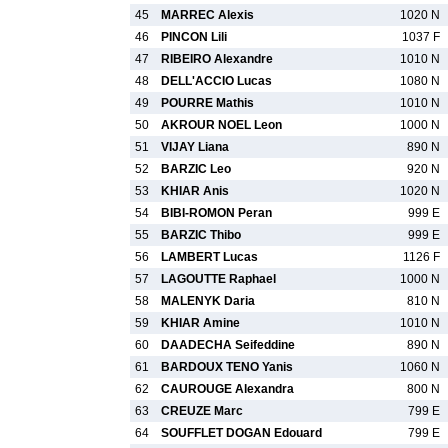
45
MARREC Alexis
1020 N
46
PINCON Lili
1037 F
47
RIBEIRO Alexandre
1010 N
48
DELL'ACCIO Lucas
1080 N
49
POURRE Mathis
1010 N
50
AKROUR NOEL Leon
1000 N
51
VIJAY Liana
890 N
52
BARZIC Leo
920 N
53
KHIAR Anis
1020 N
54
BIBI-ROMON Peran
999 E
55
BARZIC Thibo
999 E
56
LAMBERT Lucas
1126 F
57
LAGOUTTE Raphael
1000 N
58
MALENYK Daria
810 N
59
KHIAR Amine
1010 N
60
DAADECHA Seifeddine
890 N
61
BARDOUX TENO Yanis
1060 N
62
CAUROUGE Alexandra
800 N
63
CREUZE Marc
799 E
64
SOUFFLET DOGAN Edouard
799 E