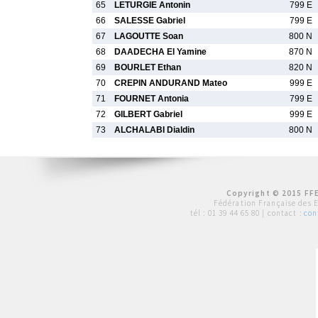
65
LETURGIE Antonin
799 E
66
SALESSE Gabriel
799 E
67
LAGOUTTE Soan
800 N
68
DAADECHA El Yamine
870 N
69
BOURLET Ethan
820 N
70
CREPIN ANDURAND Mateo
999 E
71
FOURNET Antonia
799 E
72
GILBERT Gabriel
999 E
73
ALCHALABI Dialdin
800 N
Copyright © 2015 FFE
Fédération Française des 
tél :
01 39 44 65 80
| contact :
con