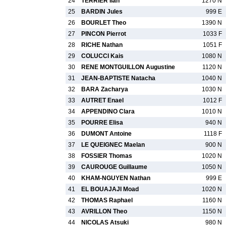
24
TERRIER Ilan
1270 N
25
BARDIN Jules
999 E
26
BOURLET Theo
1390 N
27
PINCON Pierrot
1033 F
28
RICHE Nathan
1051 F
29
COLUCCI Kais
1080 N
30
RENE MONTGUILLON Augustine
1120 N
31
JEAN-BAPTISTE Natacha
1040 N
32
BARA Zacharya
1030 N
33
AUTRET Enael
1012 F
34
APPENDINO Clara
1010 N
35
POURRE Elisa
940 N
36
DUMONT Antoine
1118 F
37
LE QUEIGNEC Maelan
900 N
38
FOSSIER Thomas
1020 N
39
CAUROUGE Guillaume
1050 N
40
KHAM-NGUYEN Nathan
999 E
41
EL BOUAJAJI Moad
1020 N
42
THOMAS Raphael
1160 N
43
AVRILLON Theo
1150 N
44
NICOLAS Atsuki
980 N