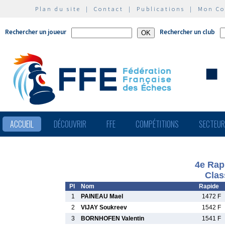
Plan du site
|
Contact
|
Publications
|
Mon C
Rechercher un joueur
Rechercher un club
ACCUEIL
DÉCOUVRIR
FFE
COMPÉTITIONS
SECTEU
4e Rap
Clas
Pl
Nom
Rapide
1
PAINEAU Mael
1472 F
2
VIJAY Soukreev
1542 F
3
BORNHOFEN Valentin
1541 F