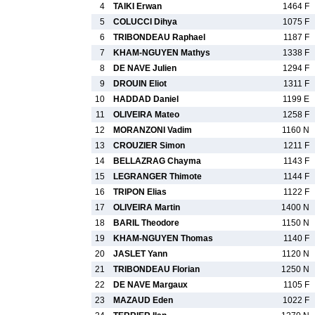
4
TAIKI Erwan
1464 F
5
COLUCCI Dihya
1075 F
6
TRIBONDEAU Raphael
1187 F
7
KHAM-NGUYEN Mathys
1338 F
8
DE NAVE Julien
1294 F
9
DROUIN Eliot
1311 F
10
HADDAD Daniel
1199 E
11
OLIVEIRA Mateo
1258 F
12
MORANZONI Vadim
1160 N
13
CROUZIER Simon
1211 F
14
BELLAZRAG Chayma
1143 F
15
LEGRANGER Thimote
1144 F
16
TRIPON Elias
1122 F
17
OLIVEIRA Martin
1400 N
18
BARIL Theodore
1150 N
19
KHAM-NGUYEN Thomas
1140 F
20
JASLET Yann
1120 N
21
TRIBONDEAU Florian
1250 N
22
DE NAVE Margaux
1105 F
23
MAZAUD Eden
1022 F