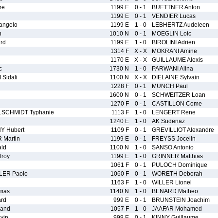
re
1199 E
0 - 1
BUETTNER Anton
1199 E
0 - 1
VENDIER Lucas
angelo
1199 E
1 - 0
LEBHERTZ Audeleen
n
1010 N
0 - 1
MOEGLIN Loic
rd
1199 E
1 - 0
BIROLINI Adrien
1314 F
X - X
MOKRANI Amine
1170 E
X - X
GUILLAUME Alexis
c
1730 N
1 - 0
PARWANI Alina
Sidali
1100 N
X - X
DIELAINE Sylvain
1228 F
0 - 1
MUNCH Paul
1600 N
0 - 1
SCHWEITZER Loan
1270 F
0 - 1
CASTILLON Come
LSCHMIDT Typhanie
1113 F
1 - 0
LENGERT Rene
1240 E
1 - 0
AK Sudenaz
 Hubert
1109 F
0 - 1
GREVILLIOT Alexandre
Martin
1199 E
0 - 1
FREYSS Jocelin
ld
1100 N
1 - 0
SANSO Antonio
roy
1199 E
1 - 0
GRINNER Matthias
1061 F
0 - 1
PULOCH Dominique
ER Paolo
1060 F
0 - 1
WORETH Deborah
1163 F
1 - 0
WILLER Lionel
mas
1140 N
1 - 0
BENARD Matheo
rd
999 E
0 - 1
BRUNSTEIN Joachim
rand
1057 F
1 - 0
JAAFAR Mohamed
vin
999 E
0 - 1
KINNY Guillaume