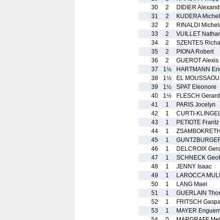
30
2
DIDIER Alexand
31
2
KUDERA Michel
32
2
RINALDI Michel
33
2
VUILLET Natha
34
2
SZENTES Richa
35
2
PIONA Robert
36
2
GUEROT Alexis
37
1½
HARTMANN Eri
38
1½
EL MOUSSAOUI 
39
1½
SPAT Eleonore
40
1½
FLESCH Gerard
41
1
PARIS Jocelyn
42
1
CURTI-KLINGE
43
1
PETIOTE Frantz
44
1
ZSAMBOKRETHY
45
1
GUNTZBURGER 
46
1
DELCROIX Gera
47
1
SCHNECK Geoff
48
1
JENNY Isaac
49
1
LAROCCA MULL
50
1
LANG Mael
51
1
GUERLAIN Tho
52
1
FRITSCH Gaspa
53
1
MAYER Enguer
54
0
MARGRAFF Mel