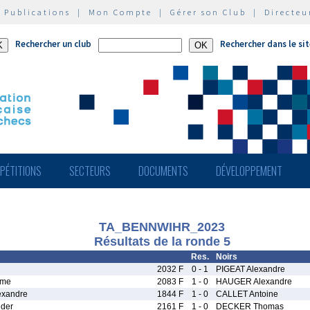
|
Publications
|
Mon Compte
|
Gérer son Club
|
Directeu
Rechercher un club
Rechercher dans le si
PÉTITIONS
SECTEURS
DOCUMENTS
DÉVELOPPEMENT
TA_BENNWIHR_2023
Résultats de la ronde 5
Res.
Noirs
2032 F
0 - 1
PIGEAT Alexandre
ime
2083 F
1 - 0
HAUGER Alexandre
xandre
1844 F
1 - 0
CALLET Antoine
der
2161 F
1 - 0
DECKER Thomas