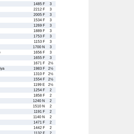
1485 F
3
2212 F
3
2005 F
3
1534 F
3
1269 F
3
1889 F
3
1753 F
3
1153 F
3
1700 N
3
e
1656 F
3
1655 F
3
1671 F
2½
iya
1983 F
2½
1310 F
2½
1554 F
2½
1199 E
2½
1254 F
2
1858 F
2
1240 N
2
1510 N
2
1191 F
2
1140 N
2
1471 F
2
1442 F
2
1132 F
2