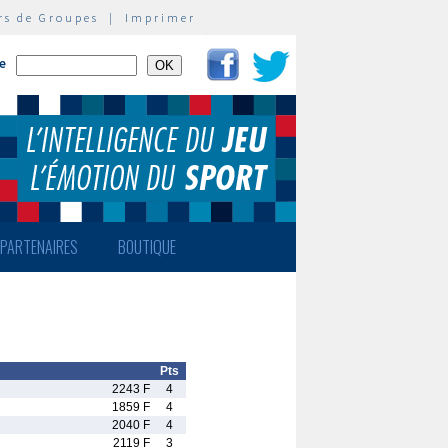
rs de Groupes
|
Imprimer
te
PARTENAIRES
BOUTIQUE
Pts
2243 F
4
1859 F
4
2040 F
4
2119 F
3