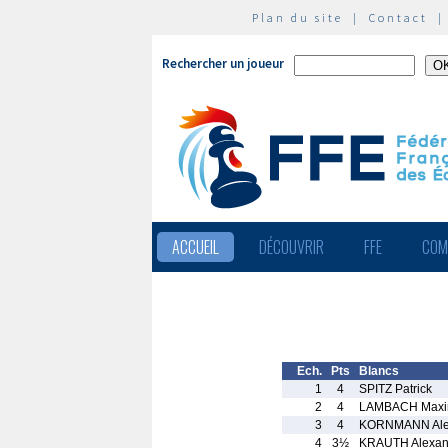
Plan du site
|
Contact
Rechercher un joueur
ACCUEIL
DÉCOUVRIR
FFE
COM
Ech.
Pts
Blancs
1
4
SPITZ Patrick
2
4
LAMBACH Max
3
4
KORNMANN Ale
4
3½
KRAUTH Alexan