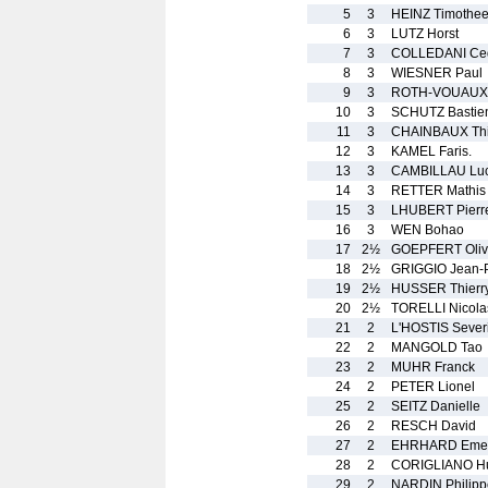
5
3
HEINZ Timothe
6
3
LUTZ Horst
7
3
COLLEDANI Ced
8
3
WIESNER Paul
9
3
ROTH-VOUAUX 
10
3
SCHUTZ Bastie
11
3
CHAINBAUX Thi
12
3
KAMEL Faris.
13
3
CAMBILLAU Lu
14
3
RETTER Mathis
15
3
LHUBERT Pierr
16
3
WEN Bohao
17
2½
GOEPFERT Oliv
18
2½
GRIGGIO Jean-
19
2½
HUSSER Thierr
20
2½
TORELLI Nicola
21
2
L'HOSTIS Sever
22
2
MANGOLD Tao
23
2
MUHR Franck
24
2
PETER Lionel
25
2
SEITZ Danielle
26
2
RESCH David
27
2
EHRHARD Emer
28
2
CORIGLIANO H
29
2
NARDIN Philipp