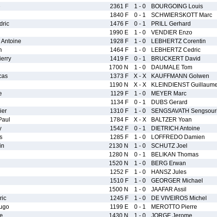
e
2361 F
1 - 0
BOURGOING Louis
1840 F
0 - 1
SCHWIERSKOTT Marc
ric
1476 F
0 - 1
PRILL Gerhard
1990 E
1 - 0
VENDIER Enzo
Antoine
1928 F
1 - 0
LEBHERTZ Corentin
n
1464 F
1 - 0
LEBHERTZ Cedric
erry
1419 F
0 - 1
BRUCKERT David
1700 N
1 - 0
DAUMALE Tom
cas
1373 F
X - X
KAUFFMANN Golwen
1190 N
X - X
KLEINDIENST Guillaum
e
1129 F
1 - 0
MEYER Marc
1134 F
0 - 1
DUBS Gerard
ier
1310 F
1 - 0
SENGSAVATH Sengsour
Paul
1784 F
X - X
BALTZER Yoan
y
1542 F
0 - 1
DIETRICH Antoine
s
1285 F
1 - 0
LOFFREDO Damien
in
2130 N
1 - 0
SCHUTZ Joel
1280 N
0 - 1
BELIKAN Thomas
1520 N
1 - 0
BERG Erwan
1252 F
1 - 0
HANSZ Jules
1510 F
1 - 0
GEORGER Michael
1500 N
1 - 0
JAAFAR Assil
ic
1245 F
1 - 0
DE VIVEIROS Michel
ugo
1199 E
0 - 1
MEROTTO Pierre
e
1430 N
1 - 0
JORGE Jerome