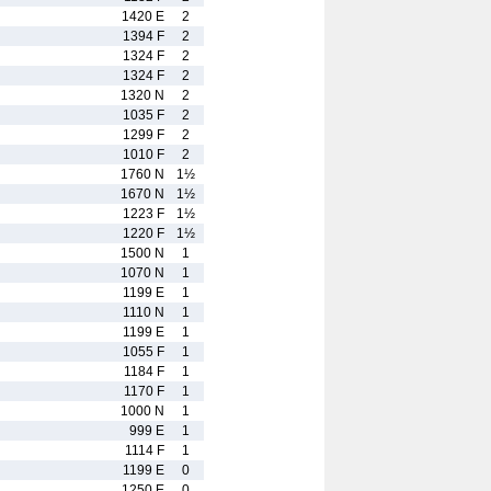
1420 E
2
1394 F
2
1324 F
2
1324 F
2
1320 N
2
1035 F
2
1299 F
2
1010 F
2
1760 N
1½
1670 N
1½
1223 F
1½
1220 F
1½
1500 N
1
1070 N
1
1199 E
1
1110 N
1
1199 E
1
1055 F
1
1184 F
1
1170 F
1
1000 N
1
999 E
1
1114 F
1
1199 E
0
1250 E
0