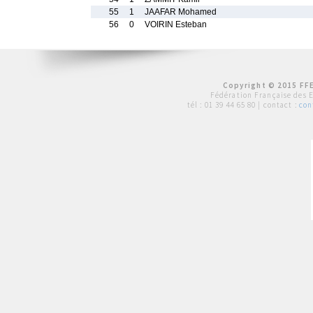
55
1
JAAFAR Mohamed
56
0
VOIRIN Esteban
Copyright © 2015 FFE
Fédération Française des 
tél :
01 39 44 65 80
| contact :
con