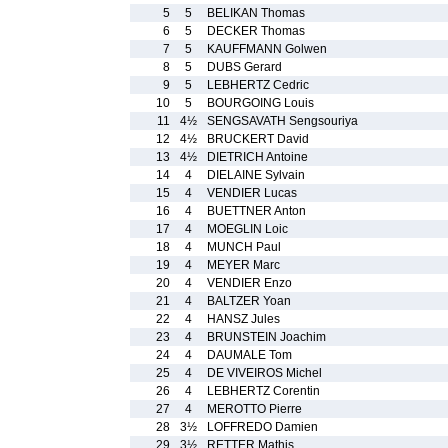
5
5
BELIKAN Thomas
6
5
DECKER Thomas
7
5
KAUFFMANN Golwen
8
5
DUBS Gerard
9
5
LEBHERTZ Cedric
10
5
BOURGOING Louis
11
4½
SENGSAVATH Sengsouriya
12
4½
BRUCKERT David
13
4½
DIETRICH Antoine
14
4
DIELAINE Sylvain
15
4
VENDIER Lucas
16
4
BUETTNER Anton
17
4
MOEGLIN Loic
18
4
MUNCH Paul
19
4
MEYER Marc
20
4
VENDIER Enzo
21
4
BALTZER Yoan
22
4
HANSZ Jules
23
4
BRUNSTEIN Joachim
24
4
DAUMALE Tom
25
4
DE VIVEIROS Michel
26
4
LEBHERTZ Corentin
27
4
MEROTTO Pierre
28
3½
LOFFREDO Damien
29
3½
RETTER Mathis