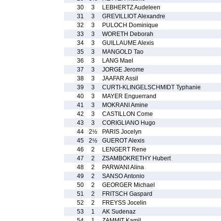
30
3
LEBHERTZ Audeleen
31
3
GREVILLIOT Alexandre
32
3
PULOCH Dominique
33
3
WORETH Deborah
34
3
GUILLAUME Alexis
35
3
MANGOLD Tao
36
3
LANG Mael
37
3
JORGE Jerome
38
3
JAAFAR Assil
39
3
CURTI-KLINGELSCHMIDT Typhanie
40
3
MAYER Enguerrand
41
3
MOKRANI Amine
42
3
CASTILLON Come
43
3
CORIGLIANO Hugo
44
2½
PARIS Jocelyn
45
2½
GUEROT Alexis
46
2
LENGERT Rene
47
2
ZSAMBOKRETHY Hubert
48
2
PARWANI Alina
49
2
SANSO Antonio
50
2
GEORGER Michael
51
2
FRITSCH Gaspard
52
2
FREYSS Jocelin
53
1
AK Sudenaz
54
1
ZAMMIT Kamil