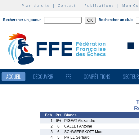
Plan du site
|
Contact
|
Publications
|
Mon C
Rechercher un joueur
Rechercher un club
ACCUEIL
DÉCOUVRIR
FFE
COMPÉTITIONS
SECTEU
R
Ech.
Pts
Blancs
1
6½
PIGEAT Alexandre
2
6
CALLET Antoine
3
6
SCHWIERSKOTT Marc
4
5
PRILL Gerhard