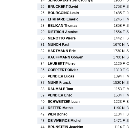
24
SENGSAVATH Sengsouriya
1983 F
S
25
BRUCKERT David
1753 F
S
26
BOURGOING Louis
1485 F
J
27
EHRHARD Emeric
1245 F
M
28
BELIKAN Thomas
1858 F
S
29
DIETRICH Antoine
1554 F
S
30
MEROTTO Pierre
1442 F
S
31
MUNCH Paul
1670 N
32
HARTMANN Eric
1730 N
S
33
KAUFFMANN Golwen
1700 N
S
34
LHUBERT Pierre
1129 F
C
35
GOEPFERT Olivier
1310 F
C
36
VENDIER Lucas
1394 F
M
37
MUHR Franck
1520 N
S
38
DAUMALE Tom
1153 F
M
39
VENDIER Enzo
1534 F
M
40
SCHWEITZER Loan
1223 F
B
41
RETTER Mathis
1190 N
B
42
WEN Bohao
1134 F
B
43
DE VIVEIROS Michel
1471 F
S
44
BRUNSTEIN Joachim
1114 F
B