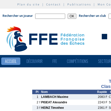
Plan du site
|
Contact
|
Publications
|
Mon C
Rechercher un joueur
Rechercher un club
ACCUEIL
DÉCOUVRIR
FFE
COMPÉTITIONS
SECTEU
Clas
Pl
Nom
Rapide
1
LAMBACH Maxime
2083 F
C
2
f
PIGEAT Alexandre
2243 F
S
3
f
HEINZ Timothee
2361 F
S