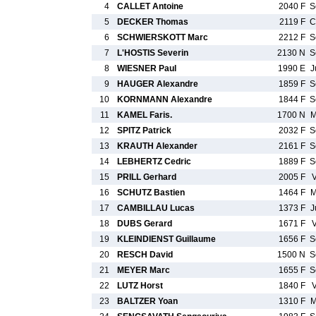
4
CALLET Antoine
2040 F
S
5
DECKER Thomas
2119 F
C
6
SCHWIERSKOTT Marc
2212 F
S
7
L'HOSTIS Severin
2130 N
S
8
WIESNER Paul
1990 E
J
9
HAUGER Alexandre
1859 F
S
10
KORNMANN Alexandre
1844 F
S
11
KAMEL Faris.
1700 N
M
12
SPITZ Patrick
2032 F
S
13
KRAUTH Alexander
2161 F
S
14
LEBHERTZ Cedric
1889 F
S
15
PRILL Gerhard
2005 F
16
SCHUTZ Bastien
1464 F
M
17
CAMBILLAU Lucas
1373 F
J
18
DUBS Gerard
1671 F
19
KLEINDIENST Guillaume
1656 F
S
20
RESCH David
1500 N
S
21
MEYER Marc
1655 F
S
22
LUTZ Horst
1840 F
23
BALTZER Yoan
1310 F
M