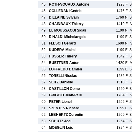
45
ROTH-VOUAUX Antoine
1928 F
S
46
COLLEDANI Cedric
1476 F
S
47
DIELAINE Sylvain
1760 N
S
48
CHAINBAUX Thierry
1419 F
49
EL MOUSSAOUI Sidali
1100 N
M
50
RINALDI Michelangelo
1199 E
S
51
FLESCH Gerard
1600 N
52
KUDERA Michel
1199 E
S
53
HUSSER Thierry
1542 F
S
54
BUETTNER Anton
1420 E
M
55
LOFFREDO Damien
1199 E
S
56
TORELLI Nicolas
1285 F
S
57
SEITZ Danielle
1510 F
58
CASTILLON Come
1220 F
B
59
GRIGGIO Jean-Paul
1784 F
60
PETER Lionel
1252 F
S
61
SZENTES Richard
1199 E
S
62
LEBHERTZ Corentin
1269 F
B
63
SCHUTZ Joel
1254 F
S
64
MOEGLIN Loic
1324 F
S