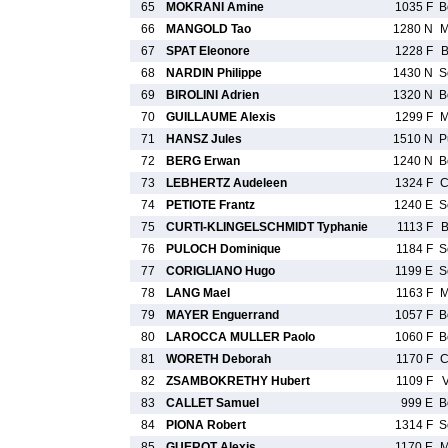
65
MOKRANI Amine
1035 F
B
66
MANGOLD Tao
1280 N
M
67
SPAT Eleonore
1228 F
B
68
NARDIN Philippe
1430 N
S
69
BIROLINI Adrien
1320 N
B
70
GUILLAUME Alexis
1299 F
M
71
HANSZ Jules
1510 N
P
72
BERG Erwan
1240 N
B
73
LEBHERTZ Audeleen
1324 F
C
74
PETIOTE Frantz
1240 E
S
75
CURTI-KLINGELSCHMIDT Typhanie
1113 F
B
76
PULOCH Dominique
1184 F
S
77
CORIGLIANO Hugo
1199 E
S
78
LANG Mael
1163 F
M
79
MAYER Enguerrand
1057 F
B
80
LAROCCA MULLER Paolo
1060 F
B
81
WORETH Deborah
1170 F
C
82
ZSAMBOKRETHY Hubert
1109 F
83
CALLET Samuel
999 E
B
84
PIONA Robert
1314 F
S
85
GUEROT Alexis
1170 E
M