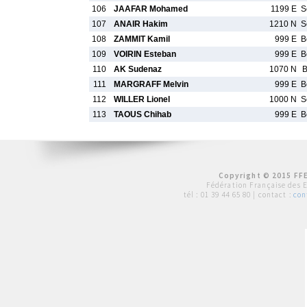
106
JAAFAR Mohamed
1199 E
S
107
ANAIR Hakim
1210 N
S
108
ZAMMIT Kamil
999 E
B
109
VOIRIN Esteban
999 E
B
110
AK Sudenaz
1070 N
B
111
MARGRAFF Melvin
999 E
B
112
WILLER Lionel
1000 N
S
113
TAOUS Chihab
999 E
B
Copyright © 2015 FFE
Fédération Française des 
tél :
01 39 44 65 80
| contact :
con