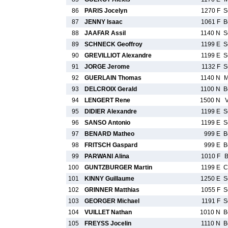
86
PARIS Jocelyn
1270 F
S
87
JENNY Isaac
1061 F
B
88
JAAFAR Assil
1140 N
S
89
SCHNECK Geoffroy
1199 E
S
90
GREVILLIOT Alexandre
1199 E
S
91
JORGE Jerome
1132 F
S
92
GUERLAIN Thomas
1140 N
M
93
DELCROIX Gerald
1100 N
B
94
LENGERT Rene
1500 N
95
DIDIER Alexandre
1199 E
S
96
SANSO Antonio
1199 E
S
97
BENARD Matheo
999 E
B
98
FRITSCH Gaspard
999 E
B
99
PARWANI Alina
1010 F
B
100
GUNTZBURGER Martin
1199 E
C
101
KINNY Guillaume
1250 E
S
102
GRINNER Matthias
1055 F
S
103
GEORGER Michael
1191 F
S
104
VUILLET Nathan
1010 N
B
105
FREYSS Jocelin
1110 N
B