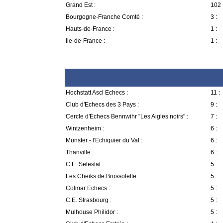
Grand Est :
102 
Bourgogne-Franche Comté :
3 :
Hauts-de-France :
1 :
Ile-de-France :
1 :
Hochstatt Ascl Echecs :
11 :
Club d'Echecs des 3 Pays :
9 :
Cercle d'Echecs Bennwihr "Les Aigles noirs" :
7 :
Wintzenheim :
6 :
Munster - l'Echiquier du Val :
6 :
Thanville :
6 :
C.E. Selestat :
5 :
Les Cheiks de Brossolette :
5 :
Colmar Echecs :
5 :
C.E. Strasbourg :
5 :
Mulhouse Philidor :
5 :