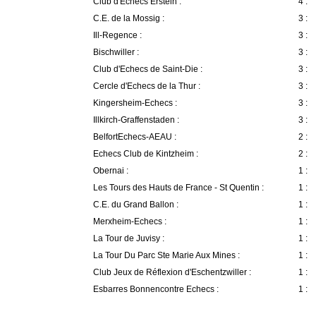
Club d'Echecs Erstein :
4 :
C.E. de la Mossig :
3 :
Ill-Regence :
3 :
Bischwiller :
3 :
Club d'Echecs de Saint-Die :
3 :
Cercle d'Echecs de la Thur :
3 :
Kingersheim-Echecs :
3 :
Illkirch-Graffenstaden :
3 :
BelfortEchecs-AEAU :
2 :
Echecs Club de Kintzheim :
2 :
Obernai :
1 :
Les Tours des Hauts de France - St Quentin :
1 :
C.E. du Grand Ballon :
1 :
Merxheim-Echecs :
1 :
La Tour de Juvisy :
1 :
La Tour Du Parc Ste Marie Aux Mines :
1 :
Club Jeux de Réflexion d'Eschentzwiller :
1 :
Esbarres Bonnencontre Echecs :
1 :