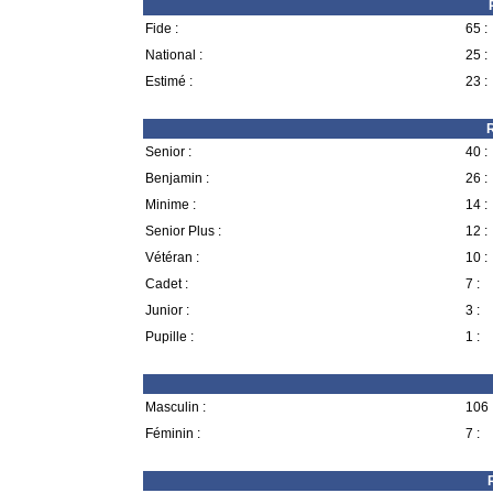
Fide :
65 :
National :
25 :
Estimé :
23 :
R
Senior :
40 :
Benjamin :
26 :
Minime :
14 :
Senior Plus :
12 :
Vétéran :
10 :
Cadet :
7 :
Junior :
3 :
Pupille :
1 :
Masculin :
106 
Féminin :
7 :