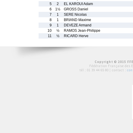
5
2
EL KAROUI Adam
6
1½
GROSS Daniel
7
1
SERE Nicolas
8
1
BRIAND Maxime
9
1
DEVEZE Armand
10
½
RAMOS Jean-Philippe
11
½
RICARD Herve
Copyright © 2015 FFE
Fédération Française des 
tél :
01 39 44 65 80
| contact :
con