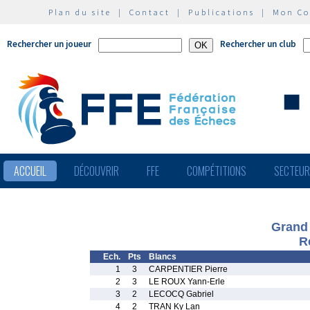
Plan du site
|
Contact
|
Publications
|
Mon C
Rechercher un joueur
Rechercher un club
ACCUEIL
DÉCOUVRIR
FFE
COMPÉTITIONS
SECTEU
Grand 
R
Ech.
Pts
Blancs
1
3
CARPENTIER Pierre
2
3
LE ROUX Yann-Erle
3
2
LECOCQ Gabriel
4
2
TRAN Ky Lan