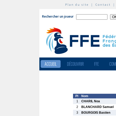
Plan du site
|
Contact
Rechercher un joueur
ACCUEIL
DÉCOUVRIR
FFE
COM
Pl
Nom
1
CHARIL Noa
2
BLANCHARD Samuel
3
BOURGOIS Bastien