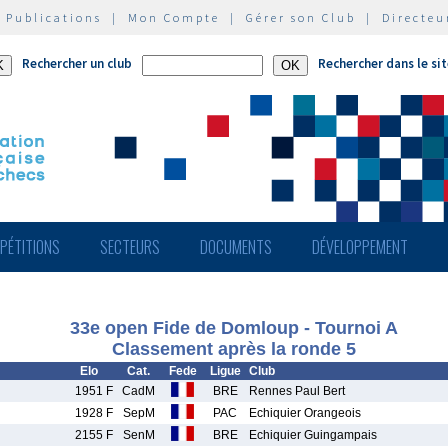
|
Publications
|
Mon Compte
|
Gérer son Club
|
Directeu
Rechercher un club
Rechercher dans le si
PÉTITIONS
SECTEURS
DOCUMENTS
DÉVELOPPEMENT
33e open Fide de Domloup - Tournoi A
Classement après la ronde 5
Elo
Cat.
Fede
Ligue
Club
1951 F
CadM
BRE
Rennes Paul Bert
1928 F
SepM
PAC
Echiquier Orangeois
2155 F
SenM
BRE
Echiquier Guingampais