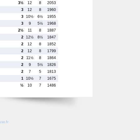
3½
12
8
2053
3
12
8
1960
3
10½
6½
1955
3
9
5½
1968
2½
11
8
1887
2
12½
8½
1847
2
12
8
1852
2
12
8
1799
2
11½
8
1864
2
9
5½
1826
2
7
5
1813
1
10½
7
1675
½
10
7
1486
so.fr