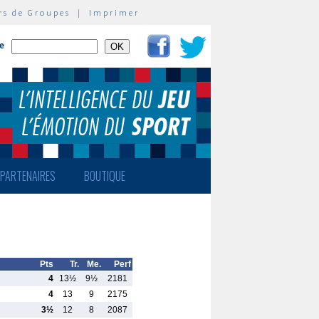
rs de Groupes
|
Imprimer
te
PARTENAIRES
BOUTIQUE
Pts
Tr.
Me.
Perf
4
13½
9½
2181
4
13
9
2175
3½
12
8
2087