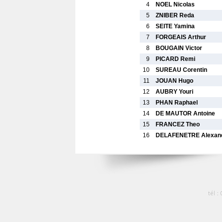
4
NOEL Nicolas
5
ZNIBER Reda
6
SEITE Yamina
7
FORGEAIS Arthur
8
BOUGAIN Victor
9
PICARD Remi
10
SUREAU Corentin
11
JOUAN Hugo
12
AUBRY Youri
13
PHAN Raphael
14
DE MAUTOR Antoine
15
FRANCEZ Theo
16
DELAFENETRE Alexan
tél :