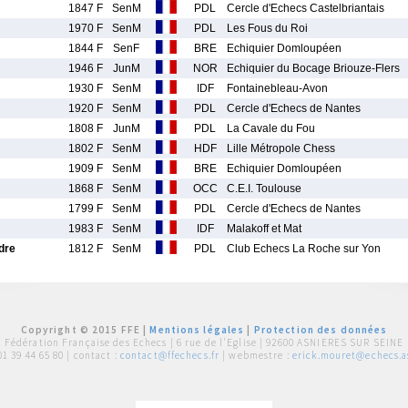
1847 F
SenM
PDL
Cercle d'Echecs Castelbriantais
1970 F
SenM
PDL
Les Fous du Roi
1844 F
SenF
BRE
Echiquier Domloupéen
1946 F
JunM
NOR
Echiquier du Bocage Briouze-Flers
1930 F
SenM
IDF
Fontainebleau-Avon
1920 F
SenM
PDL
Cercle d'Echecs de Nantes
1808 F
JunM
PDL
La Cavale du Fou
1802 F
SenM
HDF
Lille Métropole Chess
1909 F
SenM
BRE
Echiquier Domloupéen
1868 F
SenM
OCC
C.E.I. Toulouse
1799 F
SenM
PDL
Cercle d'Echecs de Nantes
1983 F
SenM
IDF
Malakoff et Mat
dre
1812 F
SenM
PDL
Club Echecs La Roche sur Yon
Copyright © 2015 FFE |
Mentions légales
|
Protection des données
Fédération Française des Echecs |
6 rue de l'Eglise | 92600 ASNIERES SUR SEINE
01 39 44 65 80
| contact :
contact@ffechecs.fr
| webmestre :
erick.mouret@echecs.as