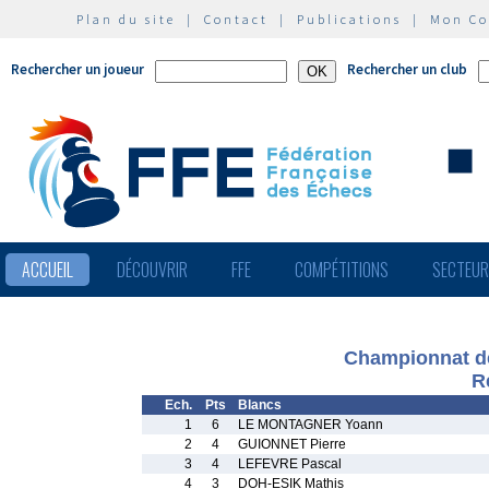
Plan du site
|
Contact
|
Publications
|
Mon C
Rechercher un joueur
Rechercher un club
ACCUEIL
DÉCOUVRIR
FFE
COMPÉTITIONS
SECTEU
Championnat de 
R
Ech.
Pts
Blancs
1
6
LE MONTAGNER Yoann
2
4
GUIONNET Pierre
3
4
LEFEVRE Pascal
4
3
DOH-ESIK Mathis