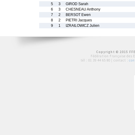
5
3
GIROD Sarah
6
3
CHESNEAU Anthony
7
2
BERSOT Ewen
8
2
PIETRI Jacques
9
1
IZRAILOWICZ Julien
Copyright © 2015 FFE
Fédération Française des 
tél :
01 39 44 65 80
| contact :
con