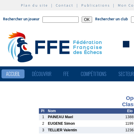
Plan du site
|
Contact
|
Publications
|
Mon C
Rechercher un joueur
Rechercher un club
ACCUEIL
DÉCOUVRIR
FFE
COMPÉTITIONS
SECTEU
Op
Clas
Pl
Nom
Elo
1
PAINEAU Mael
1388
2
EUGENE Simon
1199
3
TELLIER Valentin
1236