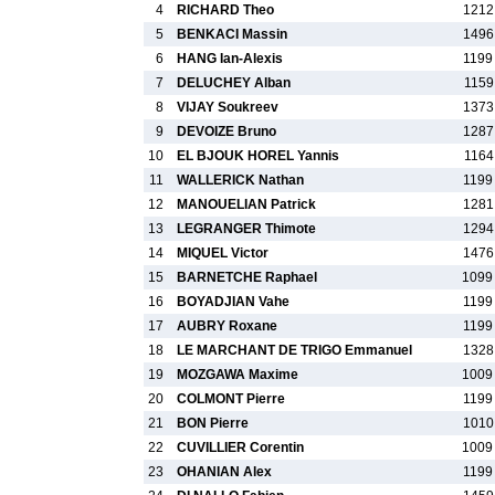
4
RICHARD Theo
1212
5
BENKACI Massin
1496
6
HANG Ian-Alexis
1199
7
DELUCHEY Alban
1159
8
VIJAY Soukreev
1373
9
DEVOIZE Bruno
1287
10
EL BJOUK HOREL Yannis
1164
11
WALLERICK Nathan
1199
12
MANOUELIAN Patrick
1281
13
LEGRANGER Thimote
1294
14
MIQUEL Victor
1476
15
BARNETCHE Raphael
1099
16
BOYADJIAN Vahe
1199
17
AUBRY Roxane
1199
18
LE MARCHANT DE TRIGO Emmanuel
1328
19
MOZGAWA Maxime
1009
20
COLMONT Pierre
1199
21
BON Pierre
1010
22
CUVILLIER Corentin
1009
23
OHANIAN Alex
1199