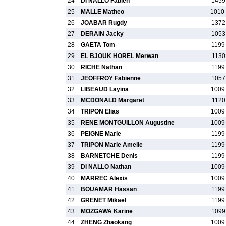
24
DI NALLO Fabien
1459
25
MALLE Matheo
1010
26
JOABAR Rugdy
1372
27
DERAIN Jacky
1053
28
GAETA Tom
1199
29
EL BJOUK HOREL Merwan
1130
30
RICHE Nathan
1199
31
JEOFFROY Fabienne
1057
32
LIBEAUD Layina
1009
33
MCDONALD Margaret
1120
34
TRIPON Elias
1009
35
RENE MONTGUILLON Augustine
1009
36
PEIGNE Marie
1199
37
TRIPON Marie Amelie
1199
38
BARNETCHE Denis
1199
39
DI NALLO Nathan
1009
40
MARREC Alexis
1009
41
BOUAMAR Hassan
1199
42
GRENET Mikael
1199
43
MOZGAWA Karine
1099
44
ZHENG Zhaokang
1009