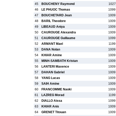
45
BOUCHENY Raymond
1027
46
LE PHUOC Thomas
1099
47
BOUCHETARD Jean
1009
48
BARIL Theodore
1009
49
LIBEAUD Aniya
1009
50
CAUROUGE Alexandra
1009
51
CAUROUGE Guillaume
1099
52
ARMANT Mael
1199
53
DANA Nolan
1009
54
KHIAR Amine
1009
55
MINH-SAMBATH Kristan
1009
56
LANTERI Maxence
1009
57
DAHAN Gabriel
1009
58
YANG Lucas
1009
59
SAIH Amine
1009
60
FRANCOMME Naoki
1009
61
LAZREG Morad
1199
62
DIALLO Aissa
1099
63
KHIAR Anis
1009
64
GRENET Titouan
1009