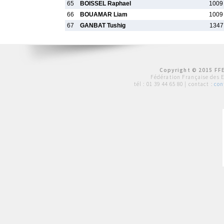
65
BOISSEL Raphael
1009
66
BOUAMAR Liam
1009
67
GANBAT Tushig
1347
Copyright © 2015 FFE
Fédération Française des 
tél :
01 39 44 65 80
| contact :
con