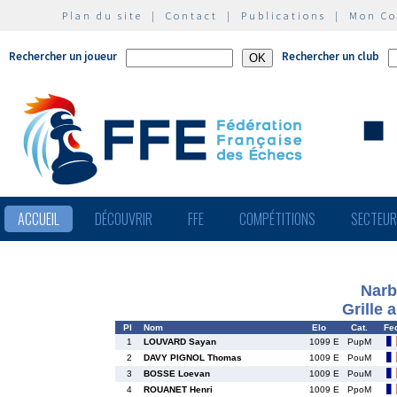
Plan du site
|
Contact
|
Publications
|
Mon C
Rechercher un joueur
Rechercher un club
ACCUEIL
DÉCOUVRIR
FFE
COMPÉTITIONS
SECTEU
Narb
Grille 
Pl
Nom
Elo
Cat.
Fe
1
LOUVARD Sayan
1099 E
PupM
2
DAVY PIGNOL Thomas
1009 E
PouM
3
BOSSE Loevan
1009 E
PouM
4
ROUANET Henri
1009 E
PpoM