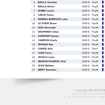
5
BAILLA Yasmine
1009 E
PouF
6
BAILLA Akrem
1099 E
PupM
7
DUWAT Lucien
1099 E
PupM
8
CZECH Timeo
1099 E
PupM
9
RANNOU MARKOVIC Luka
1009 E
PouM
10
LE STRAT Brann
1009 E
PpoM
11
KISS Alexander
1009 E
PouM
12
DAUPHINOT Iohan
1099 E
PupM
13
CHARTIER Gaetan
1099 E
PupM
14
CAMPION Charly
1009 E
PouM
15
DESNOS Noe
1009 E
PpoM
16
CONTIE Aela
1009 E
PpoF
17
JOSE Fares
1009 E
PpoM
18
AVUCLU Louis
1009 E
PouM
19
DENAUD POURCEL Paul
1009 E
PouM
20
ALEO Mathias
1009 E
PpoM
21
WERY Stanislas
1009 E
PpoM
Copyright © 2015 FFE
Fédération Française des 
tél :
01 39 44 65 80
| contact :
con