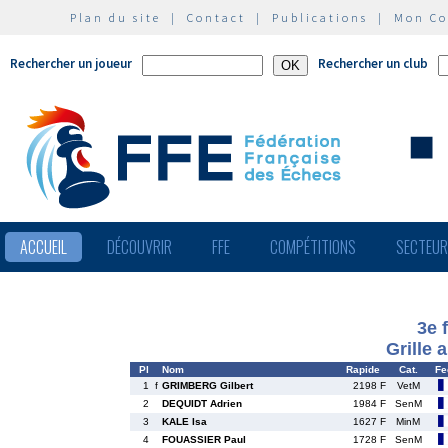
Plan du site
|
Contact
|
Publications
|
Mon C
Rechercher un joueur
Rechercher un club
ACCUEIL
DÉCOUVRIR
FFE
COMPÉTITIONS
SECTEU
3e 
Grille 
Pl
Nom
Rapide
Cat.
Fe
1
f
GRIMBERG Gilbert
2198 F
VetM
2
DEQUIDT Adrien
1984 F
SenM
3
KALE Isa
1627 F
MinM
4
FOUASSIER Paul
1728 F
SenM