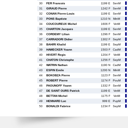
30
FER Francois
1199 E
SenM
31
GIRAUD Pierre
1242 F
SenM
32
CONAN Pierre-Louis
1199 E
SenM
33
PONS Baptiste
1210 N
MinM
34
COUCOUREUX Michel
1606 F
VetM
35
CHARTON Jacques
1199 E
SenM
36
CORDEMY Lilian
1296 F
SenM
37
CARRADORI Didier
1302 F
SepM
38
BAHIRI Khalid
1199 E
SepM
39
HAWECKER Yoann
1503 F
CadM
40
HIVERT Regis
1204 F
VetM
41
CHATON Christophe
1256 F
SepM
42
WATRIN Nathan
1190 N
CadM
43
ESPIN Emile
1200 N
MinM
44
BOKOBZA Pierre
1123 F
SenM
45
ROBERT Pierre
1174 F
PouM
46
PAOUNOFF Yoann
1332 F
SenM
47
DE SAINT OURS Patrick
1199 E
VetM
48
BETTAN Michel
1175 F
VetM
49
HENNARD Luc
999 E
PupM
50
BONALDI Fabrice
1234 F
SepM