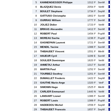
5
KANNENGIESSER Philippe
1312 F
SenM
6
BLAZQUEZ Denis
2054 F
VetM
7
BOULET Stephane
1734 F
SepM
8
GATTUSO Christophe
1802 F
SenM
9
OURRAG William
1777 F
SenM
10
JOLIEZ Didier
1723 F
VetM
11
BRIKAS Alexandre
1412 F
SenM
12
ROBERT Paul
1454 F
PupM
13
MOREAU Sacha
1236 F
PupM
14
GAGNEPAIN Laurent
1721 F
SenM
15
MENDIL Yacine
1388 F
SenM
16
THIBAUDET Vincent
1551 F
MinM
17
HAUEUR Cyril
1199 E
SenM
18
SOULIER Dominique
1620 F
VetM
19
AHMETAJ Arthur
1317 F
SenM
20
MARTIN Paul
1252 F
SenM
21
TOURBEZ Geofrey
1201 F
SenM
22
DUMAILLET Frederic
1422 F
SepM
23
GAUTHE Marie-Ange
1320 F
VetF
24
SIMONIN Hugo
1525 F
MinM
25
CARLIER Emmanuel
1440 N
VetM
26
LANSIART Lionel
1386 F
SenM
27
ROBERT Louis
1389 F
PupM
28
HADDEDOU Michel
1556 F
SepM
29
THIBAUDET Francois
1657 F
SepM