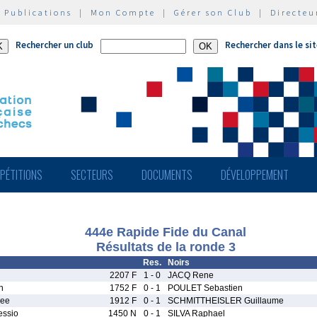
|
Publications
|
Mon Compte
|
Gérer son Club
|
Directeu
Rechercher un club
Rechercher dans le si
PÉTITIONS
SECTEURS
DOCUMENTS
DÉVELOPPEMENT
444e Rapide Fide du Canal
Résultats de la ronde 3
Res.
Noirs
2207 F
1 - 0
JACQ Rene
n
1752 F
0 - 1
POULET Sebastien
hee
1912 F
0 - 1
SCHMITTHEISLER Guillaume
essio
1450 N
0 - 1
SILVA Raphael