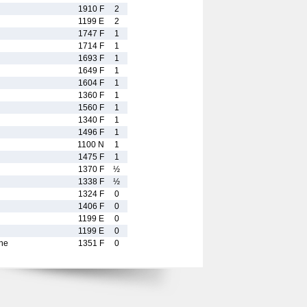
1910 F
2
1199 E
2
1747 F
1
1714 F
1
1693 F
1
1649 F
1
1604 F
1
1360 F
1
1560 F
1
1340 F
1
1496 F
1
1100 N
1
1475 F
1
1370 F
½
1338 F
½
1324 F
0
1406 F
0
1199 E
0
1199 E
0
ne
1351 F
0