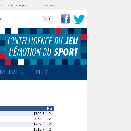
rs de Groupes
|
Imprimer
te
PARTENAIRES
BOUTIQUE
Pts
1759 F
2
2053 F
2
1739 F
2
1912 F
2