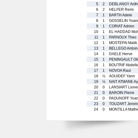
5
2
DEBLANGY Anth
6
2
HELFER Remi
7
1
BARTH Adele
8
1
GOSSELIN Yoan
9
1
CORIAT Adrien
10
1
EL HADDAD Moh
11
1
FARNOUX Theo
12
1
MOSTEFAI Malik
13
1
BELLEGO Antoin
14
1
DAELE Herve
15
1
PENINGAULT Oli
16
1
BOUTRIF Abdelk
17
1
NOVOA Raul
18
½
AOUIDEF Yann
19
½
NAIT ATMANE Ay
20
0
LANSIART Lione
21
0
BAROIN Pierre
22
0
PAOUNOFF Yoa
23
0
TOUZART Jerom
24
0
MONTILLA Mathi