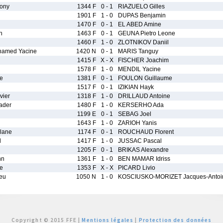
ony
1344 F
0 - 1
RIAZUELO Gilles
1901 F
1 - 0
DUPAS Benjamin
1470 F
0 - 1
EL ABED Amine
n
1463 F
0 - 1
GEUNA Pietro Leone
1460 F
1 - 0
ZLOTNIKOV Daniil
amed Yacine
1420 N
0 - 1
MARIS Tanguy
1415 F
X - X
FISCHER Joachim
1578 F
1 - 0
MENDIL Yacine
e
1381 F
0 - 1
FOULON Guillaume
1517 F
0 - 1
IZIKIAN Hayk
vier
1318 F
1 - 0
DRILLAUD Antoine
ader
1480 F
1 - 0
KERSERHO Ada
1199 E
0 - 1
SEBAG Joel
1643 F
1 - 0
ZARIOH Yanis
lane
1174 F
0 - 1
ROUCHAUD Florent
l
1417 F
1 - 0
JUSSAC Pascal
1205 F
0 - 1
BRIKAS Alexandre
nn
1361 F
1 - 0
BEN MAMAR Idriss
e
1353 F
X - X
PICARD Livio
eu
1050 N
1 - 0
KOSCIUSKO-MORIZET Jacques-Antoi
Copyright © 2015 FFE |
Mentions légales
|
Protection des données