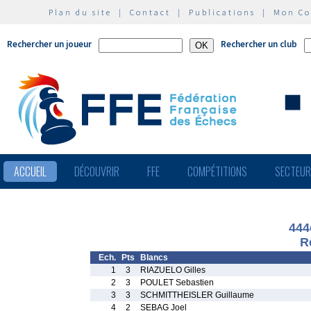
Plan du site
|
Contact
|
Publications
|
Mon C
Rechercher un joueur
Rechercher un club
ACCUEIL
DÉCOUVRIR
FFE
COMPÉTITIONS
SECTEU
444
R
Ech.
Pts
Blancs
1
3
RIAZUELO Gilles
2
3
POULET Sebastien
3
3
SCHMITTHEISLER Guillaume
4
2
SEBAG Joel