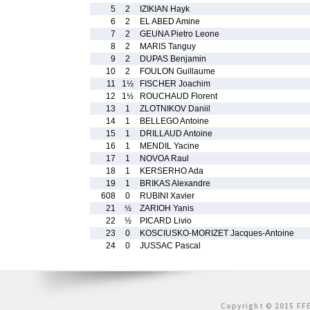
5
2
IZIKIAN Hayk
6
2
EL ABED Amine
7
2
GEUNA Pietro Leone
8
2
MARIS Tanguy
9
2
DUPAS Benjamin
10
2
FOULON Guillaume
11
1½
FISCHER Joachim
12
1½
ROUCHAUD Florent
13
1
ZLOTNIKOV Daniil
14
1
BELLEGO Antoine
15
1
DRILLAUD Antoine
16
1
MENDIL Yacine
17
1
NOVOA Raul
18
1
KERSERHO Ada
19
1
BRIKAS Alexandre
608
0
RUBINI Xavier
21
½
ZARIOH Yanis
22
½
PICARD Livio
23
0
KOSCIUSKO-MORIZET Jacques-Antoine
24
0
JUSSAC Pascal
Copyright © 2015 FFE