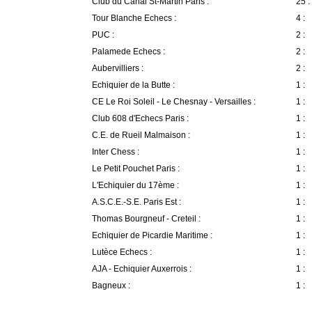
Club du Canal St-Martin Paris :
25 :
Tour Blanche Echecs :
4 :
PUC :
2 :
Palamede Echecs :
2 :
Aubervilliers :
2 :
Echiquier de la Butte :
1 :
CE Le Roi Soleil - Le Chesnay - Versailles :
1 :
Club 608 d'Echecs Paris :
1 :
C.E. de Rueil Malmaison :
1 :
Inter Chess :
1 :
Le Petit Pouchet Paris :
1 :
L'Echiquier du 17ème :
1 :
A.S.C.E.-S.E. Paris Est :
1 :
Thomas Bourgneuf - Creteil :
1 :
Echiquier de Picardie Maritime :
1 :
Lutèce Echecs :
1 :
AJA - Echiquier Auxerrois :
1 :
Bagneux :
1 :