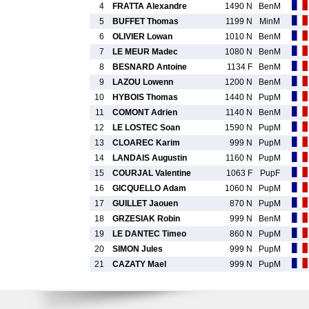
4
FRATTA Alexandre
1490 N
BenM
5
BUFFET Thomas
1199 N
MinM
6
OLIVIER Lowan
1010 N
BenM
7
LE MEUR Madec
1080 N
BenM
8
BESNARD Antoine
1134 F
BenM
9
LAZOU Lowenn
1200 N
BenM
10
HYBOIS Thomas
1440 N
PupM
11
COMONT Adrien
1140 N
BenM
12
LE LOSTEC Soan
1590 N
PupM
13
CLOAREC Karim
999 N
PupM
14
LANDAIS Augustin
1160 N
PupM
15
COURJAL Valentine
1063 F
PupF
16
GICQUELLO Adam
1060 N
PupM
17
GUILLET Jaouen
870 N
PupM
18
GRZESIAK Robin
999 N
BenM
19
LE DANTEC Timeo
860 N
PupM
20
SIMON Jules
999 N
PupM
21
CAZATY Mael
999 N
PupM