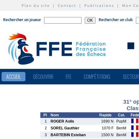
Plan du site
|
Contact
|
Publications
|
Mon C
Rechercher un joueur
Rechercher un club
ACCUEIL
DÉCOUVRIR
FFE
COMPÉTITIONS
SECTEU
31° o
Clas
Pl
Nom
Rapide
Cat.
Fed
1
ROGER Aolis
1690 N
PupM
2
SOREL Gauthier
1070 F
BenM
3
BARTEBIN Esteban
1500 N
BenM