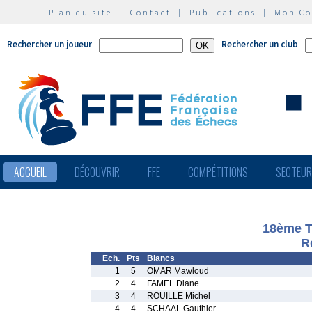
Plan du site
|
Contact
|
Publications
|
Mon C
Rechercher un joueur
Rechercher un club
ACCUEIL
DÉCOUVRIR
FFE
COMPÉTITIONS
SECTEU
18ème T
R
Ech.
Pts
Blancs
1
5
OMAR Mawloud
2
4
FAMEL Diane
3
4
ROUILLE Michel
4
4
SCHAAL Gauthier