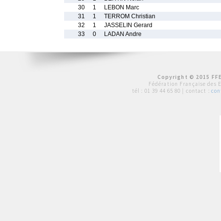
30
1
LEBON Marc
31
1
TERROM Christian
32
1
JASSELIN Gerard
33
0
LADAN Andre
Copyright © 2015 FFE
Fédération Française des 
tél :
01 39 44 65 80
| contact :
con