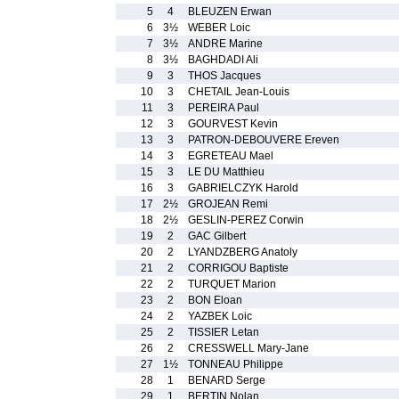
5
4
BLEUZEN Erwan
6
3½
WEBER Loic
7
3½
ANDRE Marine
8
3½
BAGHDADI Ali
9
3
THOS Jacques
10
3
CHETAIL Jean-Louis
11
3
PEREIRA Paul
12
3
GOURVEST Kevin
13
3
PATRON-DEBOUVERE Ereven
14
3
EGRETEAU Mael
15
3
LE DU Matthieu
16
3
GABRIELCZYK Harold
17
2½
GROJEAN Remi
18
2½
GESLIN-PEREZ Corwin
19
2
GAC Gilbert
20
2
LYANDZBERG Anatoly
21
2
CORRIGOU Baptiste
22
2
TURQUET Marion
23
2
BON Eloan
24
2
YAZBEK Loic
25
2
TISSIER Letan
26
2
CRESSWELL Mary-Jane
27
1½
TONNEAU Philippe
28
1
BENARD Serge
29
1
BERTIN Nolan