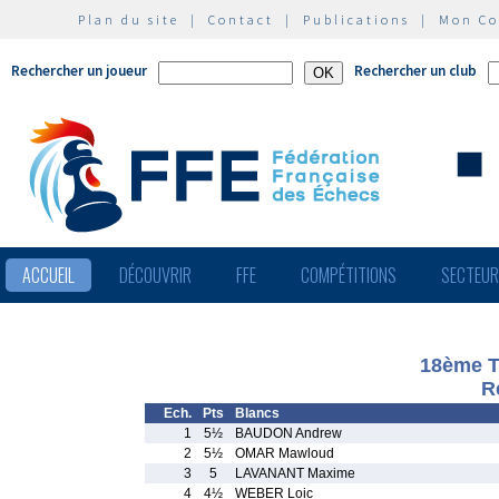
Plan du site
|
Contact
|
Publications
|
Mon C
Rechercher un joueur
Rechercher un club
ACCUEIL
DÉCOUVRIR
FFE
COMPÉTITIONS
SECTEU
18ème T
R
Ech.
Pts
Blancs
1
5½
BAUDON Andrew
2
5½
OMAR Mawloud
3
5
LAVANANT Maxime
4
4½
WEBER Loic