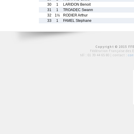
30
1
LARIDON Benoit
31
1
TROADEC Swann
32
1½
RODIER Arthur
33
1
FAMEL Stephane
Copyright © 2015 FFE
Fédération Française des 
tél :
01 39 44 65 80
| contact :
con