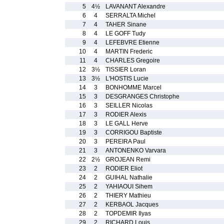
5
4½
LAVANANT Alexandre
6
4
SERRALTA Michel
7
4
TAHER Sinane
8
4
LE GOFF Tudy
9
4
LEFEBVRE Etienne
10
4
MARTIN Frederic
11
4
CHARLES Gregoire
12
3½
TISSIER Loran
13
3½
L'HOSTIS Lucie
14
3
BONHOMME Marcel
15
3
DESGRANGES Christophe
16
3
SEILLER Nicolas
17
3
RODIER Alexis
18
3
LE GALL Herve
19
3
CORRIGOU Baptiste
20
3
PEREIRA Paul
21
3
ANTONENKO Varvara
22
2½
GROJEAN Remi
23
2
RODIER Eliot
24
2
GUIHAL Nathalie
25
2
YAHIAOUI Sihem
26
2
THIERY Mathieu
27
2
KERBAOL Jacques
28
2
TOPDEMIR Ilyas
29
2
RICHARD Louis