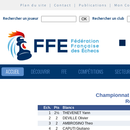
Plan du site
|
Contact
|
Publications
|
Mon C
Rechercher un joueur
Rechercher un club
ACCUEIL
DÉCOUVRIR
FFE
COMPÉTITIONS
SECTEU
Championnat 
R
Ech.
Pts
Blancs
1
2½
THEVENET Yann
2
2
DEVILLE Olivier
3
2
AMBROSINO Theo
4
2
CAPUTI Giuliano