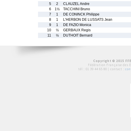
5
2
CLAUZEL Andre
6
1½
TACCHINI Bruno
7
1
DE CONINCK Philippe
8
1
L'HERBON DE LUSSATS Jean
9
1
DE FAZIO Monica
10
½
GERBAUX Regis
11
½
DUTHOIT Bernard
Copyright © 2015 FFE
Fédération Française des 
tél :
01 39 44 65 80
| contact :
con