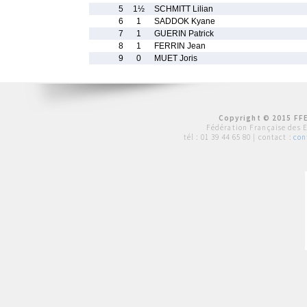
5
1½
SCHMITT Lilian
6
1
SADDOK Kyane
7
1
GUERIN Patrick
8
1
FERRIN Jean
9
0
MUET Joris
Copyright © 2015 FFE
Fédération Française des 
tél :
01 39 44 65 80
| contact :
con