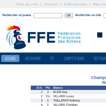
Plan du site
|
Contact
|
Publications
|
Mon C
Rechercher un joueur
Rechercher un club
ACCUEIL
DÉCOUVRIR
FFE
COMPÉTITIONS
SECTEU
Champi
R
Ech.
Pts
Blancs
1
3
KLEIN Guy
2
2½
VILLARD Lucas
3
2
THILLEROT Anthony
4
2
VILLARD Christian