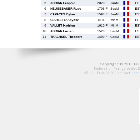
5
ADRIAN Leopold
2020 F
JunM
ES
6
NEUGEBAUER Rudy
1708 F
SepM
ES
7
CAPACES Dylan
1594 F
JunM
ES
8
CIARLETTA Ulysse
1811 F
MinM
ES
9
VALLET Hadrien
1610 F
MinM
ES
10
ADRIAN Lucien
1520 F
SenM
ES
11
TRACHSEL Theodore
1499 F
CadM
ES
Copyright © 2015 FFE
Fédération Française des 
tél :
01 39 44 65 80
| contact :
con