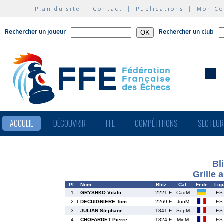
Plan du site
|
Contact
|
Publications
|
Mon C
Rechercher un joueur
Rechercher un club
ACCUEIL
DÉCOUVRIR
FFE
COMPÉTITIONS
SECTEU
Bl
Grille 
Pl
Nom
Blitz
Cat.
Fede
Lig
1
GRYSHKO Vitalii
2221 F
CadM
ES
2
f
DECUIGNIERE Tom
2269 F
JunM
ES
3
JULIAN Stephane
1841 F
SepM
ES
4
CHOFARDET Pierre
1824 F
MinM
ES