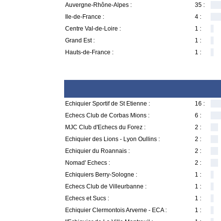
Auvergne-Rhône-Alpes :
35 :
Ile-de-France :
4 :
Centre Val-de-Loire :
1 :
Grand Est :
1 :
Hauts-de-France :
1 :
Echiquier Sportif de St Etienne :
16 :
Echecs Club de Corbas Mions :
6 :
MJC Club d'Echecs du Forez :
2 :
Echiquier des Lions - Lyon Oullins :
2 :
Echiquier du Roannais :
2 :
Nomad' Echecs :
2 :
Echiquiers Berry-Sologne :
1 :
Echecs Club de Villeurbanne :
1 :
Echecs et Sucs :
1 :
Echiquier Clermontois Arverne - ECA :
1 :