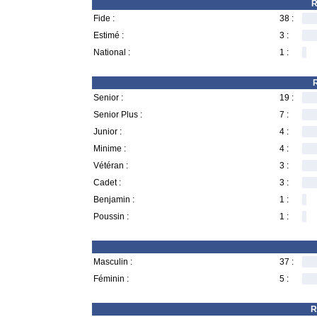
R
Fide :
38 :
Estimé :
3 :
National :
1 :
R
Senior :
19 :
Senior Plus :
7 :
Junior :
4 :
Minime :
4 :
Vétéran :
3 :
Cadet :
3 :
Benjamin :
1 :
Poussin :
1 :
Masculin :
37 :
Féminin :
5 :
R