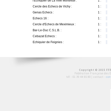
l'Echiquier de La Ville Montreuil :
1 :
Cercle des Echecs de Vichy :
1 :
Genas Echecs :
1 :
Echecs 16 :
1 :
Cercle d'Echecs de Meximieux :
1 :
Bar-Le-Duc C.S.L.B. :
1 :
Cebazat Echecs :
1 :
Echiquier de Feignies :
1 :
Copyright © 2015 FFE
Fédération Française des 
tél :
01 39 44 65 80
| contact :
con