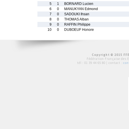
5
1
BORNARD Lucien
6
0
MANUKYAN Edmond
7
0
SADOUKI Ihsan
8
0
THOMAS Alban
9
0
RAFFIN Philippe
10
0
DUBOEUF Honore
Copyright © 2015 FFE
Fédération Française des 
tél :
01 39 44 65 80
| contact :
con