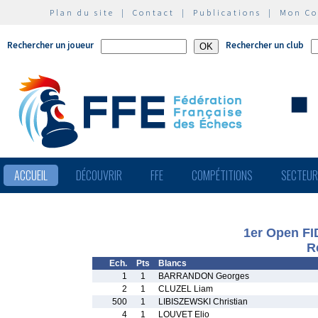
Plan du site
|
Contact
|
Publications
|
Mon C
Rechercher un joueur
Rechercher un club
ACCUEIL
DÉCOUVRIR
FFE
COMPÉTITIONS
SECTEU
1er Open FI
R
Ech.
Pts
Blancs
1
1
BARRANDON Georges
2
1
CLUZEL Liam
500
1
LIBISZEWSKI Christian
4
1
LOUVET Elio