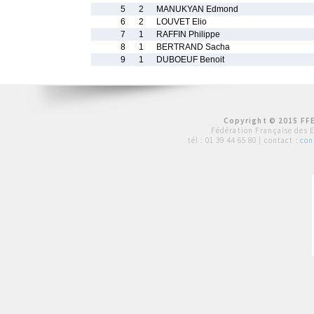
5
2
MANUKYAN Edmond
6
2
LOUVET Elio
7
1
RAFFIN Philippe
8
1
BERTRAND Sacha
9
1
DUBOEUF Benoit
Copyright © 2015 FFE
Fédération Française des 
tél :
01 39 44 65 80
| contact :
con