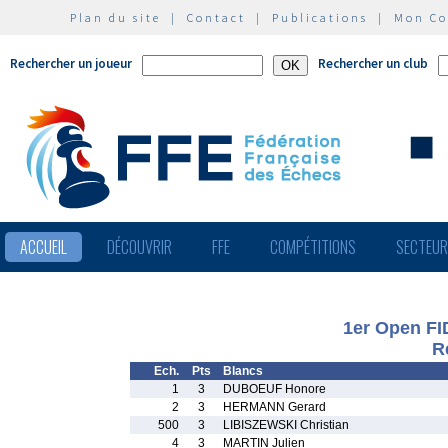
Plan du site
|
Contact
|
Publications
|
Mon C
Rechercher un joueur
Rechercher un club
ACCUEIL
DÉCOUVRIR
FFE
COMPÉTITIONS
SECTEU
1er Open FI
R
Ech.
Pts
Blancs
1
3
DUBOEUF Honore
2
3
HERMANN Gerard
500
3
LIBISZEWSKI Christian
4
3
MARTIN Julien