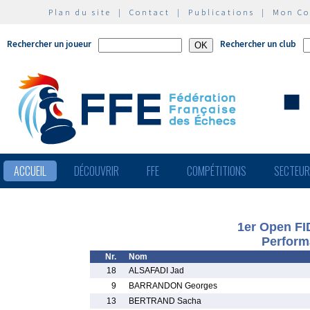
Plan du site
|
Contact
|
Publications
|
Mon C
Rechercher un joueur
Rechercher un club
ACCUEIL
DÉCOUVRIR
FFE
COMPÉTITIONS
SECTEU
1er Open FI
Perform
Nr.
Nom
18
ALSAFADI Jad
9
BARRANDON Georges
13
BERTRAND Sacha