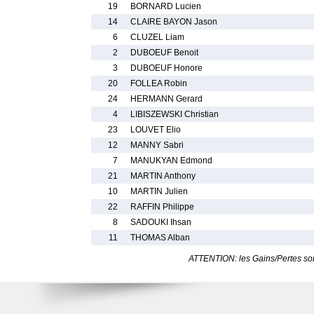
19
BORNARD Lucien
14
CLAIRE BAYON Jason
6
CLUZEL Liam
2
DUBOEUF Benoit
3
DUBOEUF Honore
20
FOLLEA Robin
24
HERMANN Gerard
4
LIBISZEWSKI Christian
23
LOUVET Elio
12
MANNY Sabri
7
MANUKYAN Edmond
21
MARTIN Anthony
10
MARTIN Julien
22
RAFFIN Philippe
8
SADOUKI Ihsan
11
THOMAS Alban
ATTENTION: les Gains/Pertes sont