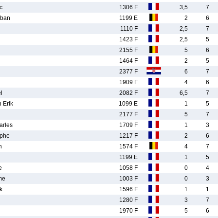
c
1306 F
3,5
7
ban
1199 E
2
6
1110 F
2,5
7
1423 F
2,5
5
2155 F
5
6
1464 F
2
5
2377 F
6
7
1909 F
4
6
l
2082 F
6,5
7
 Erik
1099 E
1
5
2177 F
5
7
rles
1709 F
1
3
ophe
1217 F
2
6
n
1574 F
4
7
1199 E
1
5
e
1058 F
0
4
me
1003 F
0
3
k
1596 F
1
1
1280 F
3
7
1970 F
5
6