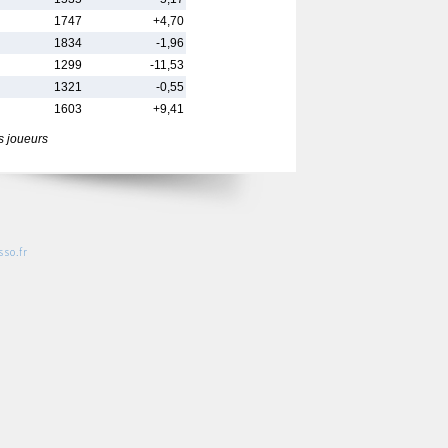
1747
+4,70
1834
-1,96
1299
-11,53
1321
-0,55
1603
+9,41
s joueurs
so.fr