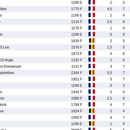
1199 E
2
5
lies
1775 F
4,5
7
s
1199 E
2
4
e
1214 F
2,5
6
1170 F
1
5
in
1199 E
0
5
1639 F
2
5
S Leo
1570 F
1,5
5
1873 F
4
6
S Hugo
1232 F
1
5
es-Emmanuel
1131 F
3
7
ximilien
2164 F
5,5
7
1951 F
5
7
1199 E
0
3
ao
1443 F
3
5
ann
1060 F
2,5
6
rick
1799 F
4
7
ur
1624 F
2
4
1560 F
4
7
e
1199 E
1
5