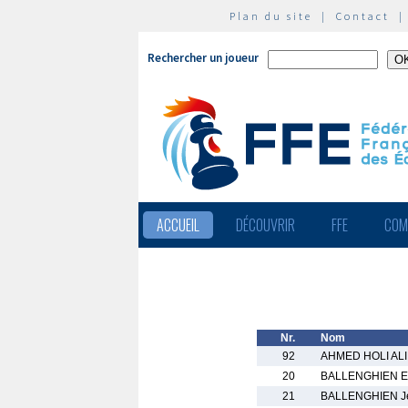
Plan du site
|
Contact
Rechercher un joueur
ACCUEIL
DÉCOUVRIR
FFE
COM
Nr.
Nom
92
AHMED HOLI ALI
20
BALLENGHIEN El
21
BALLENGHIEN J