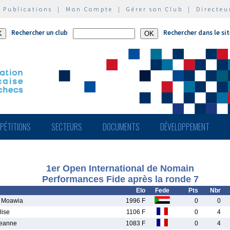
|
Publications
|
Mon Compte
|
Gérer son Club
|
Directeu
Rechercher un club
Rechercher dans le si
PÉTITIONS
SECTEURS
DOCUMENTS
DÉVELOPPEMENT
1er Open International de Nomain
Performances Fide après la ronde 7
Elo
Fede
Pts
Nbr
 Moawia
1996 F
0
0
ise
1106 F
0
4
eanne
1083 F
0
4