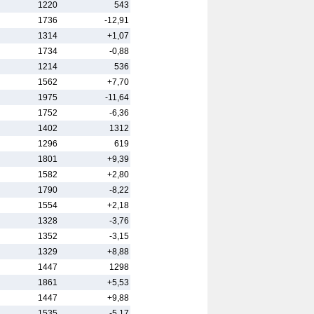
1220
543
1736
-12,91
1314
+1,07
1734
-0,88
1214
536
1562
+7,70
1975
-11,64
1752
-6,36
1402
1312
1296
619
1801
+9,39
1582
+2,80
1790
-8,22
1554
+2,18
1328
-3,76
1352
-3,15
1329
+8,88
1447
1298
1861
+5,53
1447
+9,88
1535
-5,17