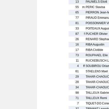
13
PAUWELS Eliott
55
m
PERIC Slavisa
65
PIERRON Jean-M
77
PIRAUD Emmanu
81
POISSONNIER Vi
33
POITEAUX Augus
87
f
PUCHER Olivier
26
RENARD Stepha
16
RIBA Augustin
17
RIBA Clotilde
73
ROUPHAEL Elie
11
RUCKEBUSCH L
4
ff
SOUBIROU Oria
61
STAELENS Mael
29
TAHAR-CHAOUCH
28
TAHAR-CHAOUCH
34
TAHAR-CHAOUCH
98
TAILLEUX Gabrie
71
TAILLEUX Remi
7
TIQUET-DO Coren
37
TIRMANT Leandr