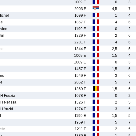
1009 E
0
3
2003 F
4,5
7
ichel
1099 F
1
4
el
1867 F
4
6
vien
1199 E
0
2
tin
1329 F
2
6
2281 F
4
6
ne
1844 F
2,5
5
1009 E
1,5
4
1009 E
0
3
1457 F
1,5
5
eo
1549 F
3
6
ne
2062 F
5
7
1369 F
1,5
5
 Fouzia
1078 F
0
2
 Nefissa
1326 F
2
5
 Yazid
1274 F
3
5
l
1199 E
1,5
5
1959 F
5
7
tin
1211 F
2
5
e
1389 F
1
5