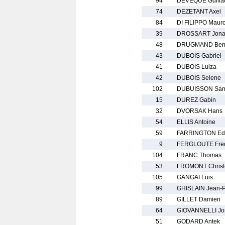
94
DEVEQUE Guill
74
DEZETANT Axel
84
DI FILIPPO Maur
39
DROSSART Jona
48
DRUGMAND Beno
43
DUBOIS Gabriel
41
DUBOIS Luiza
42
DUBOIS Selene
102
DUBUISSON Sam
15
DUREZ Gabin
32
DVORSAK Hans
54
ELLIS Antoine
59
FARRINGTON Ed
9
FERGLOUTE Fre
104
FRANC Thomas
53
FROMONT Christ
105
GANGAI Luis
99
GHISLAIN Jean-P
89
GILLET Damien
64
GIOVANNELLI Jo
51
GODARD Antek