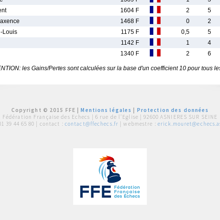
ent
1604 F
2
5
axence
1468 F
0
2
-Louis
1175 F
0,5
5
1142 F
1
4
1340 F
2
6
TION: les Gains/Pertes sont calculées sur la base d'un coefficient 10 pour tous le
Copyright © 2015 FFE |
Mentions légales
|
Protection des données
Fédération Française des Echecs |
6 rue de l'Eglise | 92600 ASNIERES SUR SEINE
01 39 44 65 80
| contact :
contact@ffechecs.fr
| webmestre :
erick.mouret@echecs.as