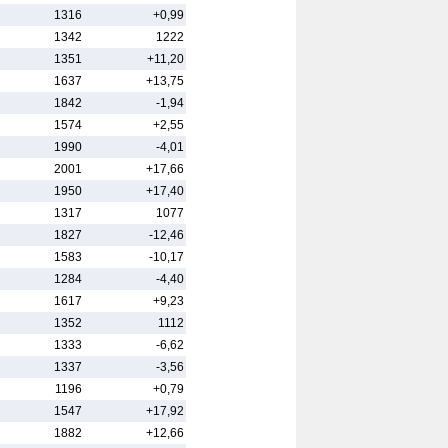
1316
+0,99
1342
1222
1351
+11,20
1637
+13,75
1842
-1,94
1574
+2,55
1990
-4,01
2001
+17,66
1950
+17,40
1317
1077
1827
-12,46
1583
-10,17
1284
-4,40
1617
+9,23
1352
1112
1333
-6,62
1337
-3,56
1196
+0,79
1547
+17,92
1882
+12,66