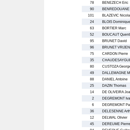
78
BENEZECH Eric
90
BENREDOUANE I
101
BLAZEVIC Nicola
24
BLOIS Dominiqu
63
BORTIER Marc
52
BOUCAUT Quent
95
BRUNET David
96
BRUNET VRIJEN
75
CARDON Pierre
35
CHAUDESAYGUE
80
CUSTOZA Georg
49
DALLEMAGNE Ma
88
DANIEL Antoine
25
DAZIN Thomas
14
DE OLIVEIRA Jo
2
DEGREMONT Iv
6
DEGREMONT Pat
36
DELESENNE Arth
12
DELWAL Olivier
45
DEREUME Pierr