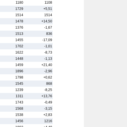
1180
1108
1729
+5,51
1514
1514
1478
+14,50
1376
-1,67
1513
836
1455
-17,09
1702
-1,01
1622
-8,73
1448
-1,13
1459
+21,40
1896
-2,96
1798
+0,62
1545
868
1239
-8,25
1311
+13,76
1743
-0,49
1568
-3,15
1538
+2,83
1456
1216