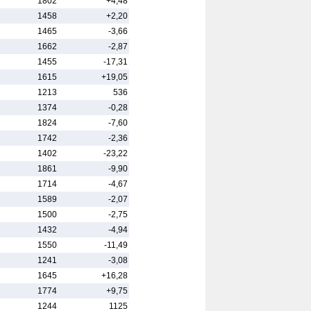
1802
+4,48
1458
+2,20
1465
-3,66
1662
-2,87
1455
-17,31
1615
+19,05
1213
536
1374
-0,28
1824
-7,60
1742
-2,36
1402
-23,22
1861
-9,90
1714
-4,67
1589
-2,07
1500
-2,75
1432
-4,94
1550
-11,49
1241
-3,08
1645
+16,28
1774
+9,75
1244
1125