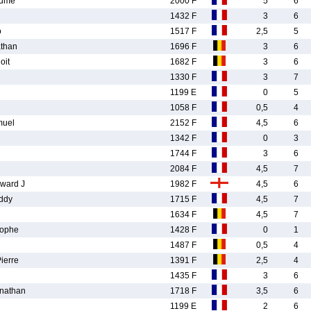
aume
2000 F
5
6
1432 F
3
6
o
1517 F
2,5
5
than
1696 F
3
6
it
1682 F
3
6
1330 F
3
7
1199 E
0
5
1058 F
0,5
4
uel
2152 F
4,5
6
1342 F
0
3
1744 F
3
6
2084 F
4,5
7
ward J
1982 F
4,5
6
ddy
1715 F
4,5
7
1634 F
4,5
7
ophe
1428 F
0
1
1487 F
0,5
4
ierre
1391 F
2,5
4
1435 F
3
6
nathan
1718 F
3,5
6
1199 E
2
6