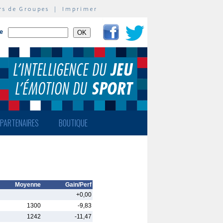
rs de Groupes
|
Imprimer
te
PARTENAIRES
BOUTIQUE
Moyenne
Gain/Perf
+0,00
1300
-9,83
1242
-11,47