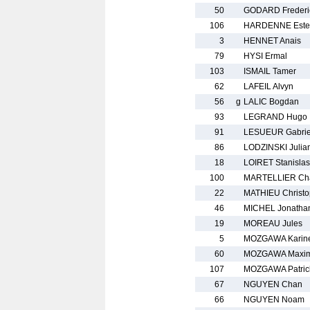
50
GODARD Frederi
106
HARDENNE Este
3
HENNET Anais
79
HYSI Ermal
103
ISMAIL Tamer
62
LAFEIL Alvyn
56
g
LALIC Bogdan
93
LEGRAND Hugo
91
LESUEUR Gabrie
86
LODZINSKI Julian
18
LOIRET Stanislas
100
MARTELLIER Cha
22
MATHIEU Christ
46
MICHEL Jonatha
19
MOREAU Jules
5
MOZGAWA Karin
60
MOZGAWA Maxi
107
MOZGAWA Patric
67
NGUYEN Chan
66
NGUYEN Noam