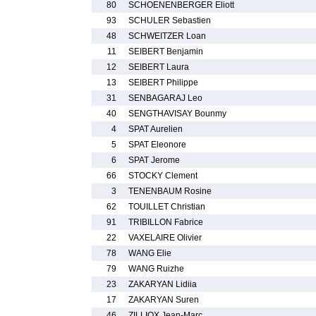
80
SCHOENENBERGER Eliott
93
SCHULER Sebastien
48
SCHWEITZER Loan
11
SEIBERT Benjamin
12
SEIBERT Laura
13
SEIBERT Philippe
31
SENBAGARAJ Leo
40
SENGTHAVISAY Bounmy
4
SPAT Aurelien
5
SPAT Eleonore
6
SPAT Jerome
66
STOCKY Clement
3
TENENBAUM Rosine
62
TOUILLET Christian
91
TRIBILLON Fabrice
22
VAXELAIRE Olivier
78
WANG Elie
79
WANG Ruizhe
23
ZAKARYAN Lidiia
17
ZAKARYAN Suren
46
ZILLIOX Jean-Marc