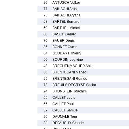
20
ANTUSCH Volker
77
BAIHAGHI Arash
75
BAIHAGHI Aryana
58
BARTEL Bernard
59
BARTHEL Michel
60
BASCH Gerard
70
BAUER Denis
85
BONNET Oscar
64
BOUDART Thierry
50
BOURDIN Ludivine
43
BRECHENMACHER Anita
30
BRENTEGANI Matteo
29
BRENTEGANI Romeo
73
BREUILS DEGRYSE Sacha
24
BRUNSTEIN Joachim
55
CALLET Louis
56
CALLET Paul
57
CALLET Samuel
26
DAUMALE Tom
38
DEFAUCHY Claude