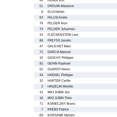
42
DIDIER Eric
51
DROUIN Maxence
8
ELUI Adrian
63
FALUSI Andre
76
FELDER Aron
74
FELDER Johannes
33
FLECKENSTEIN Lars
88
FREYSS Jocelin
47
GALICHET Marc
72
GARCIA Manuel
10
GASCHY Philippe
92
GEHIN Raphael
52
GUEROT Alexis
44
HAENEL Philippe
32
HARTER Cyrille
2
HINZELIN Mireille
15
IINO JUBIN Jiro
16
IINO JUBIN Theo
71
KONIECZNY Bruno
7
KREBS Patrice
69
KURSAWE Myriam