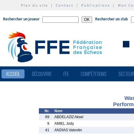
Plan du site
|
Contact
|
Publications
|
Mon C
Rechercher un joueur
Rechercher un club
ACCUEIL
DÉCOUVRIR
FFE
COMPÉTITIONS
SECTEU
Was
Perform
Nr.
Nom
89
ABDELAZIZ Aksel
9
AMIEL Jody
41
ANDIAS Valentin