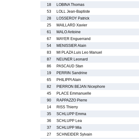
18
LOBINA Thomas
53
LOLL Jean-Baptiste
28
LOSSEROY Patrick
25
MAILLARD Xavier
61
MALO Antoine
67
MAYER Enguerrand
54
MENISSIER Alain
83
MI PLAZA Luis Leo Manuel
87
NEUNER Leonard
86
PASCAUD Stan
19
PERRIN Sandrine
65
PHILIPPI Alain
82
PIERRON BEJAN Nicephore
45
PLACE Emmanuelle
90
RAPPAZZO Pierre
14
RISS Thierry
35
SCHLUPP Emma
36
SCHLUPP Lea
37
SCHLUPP Mia
27
SCHNEIDER Sylvain