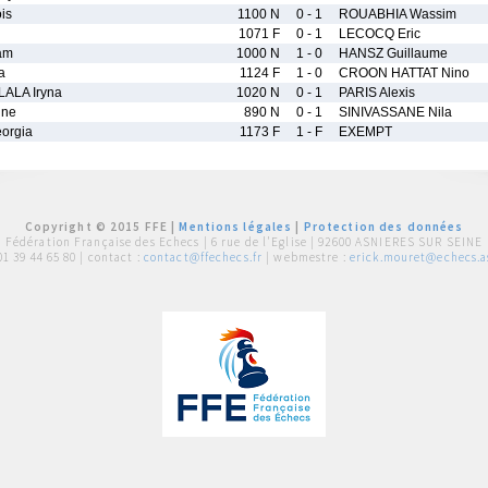
is
1100 N
0 - 1
ROUABHIA Wassim
1071 F
0 - 1
LECOCQ Eric
am
1000 N
1 - 0
HANSZ Guillaume
a
1124 F
1 - 0
CROON HATTAT Nino
ALA Iryna
1020 N
0 - 1
PARIS Alexis
ine
890 N
0 - 1
SINIVASSANE Nila
orgia
1173 F
1 - F
EXEMPT
Copyright © 2015 FFE |
Mentions légales
|
Protection des données
Fédération Française des Echecs |
6 rue de l'Eglise | 92600 ASNIERES SUR SEINE
01 39 44 65 80
| contact :
contact@ffechecs.fr
| webmestre :
erick.mouret@echecs.as