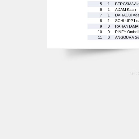
5
1
BERGSMA Alo
6
1
ADAM Kaan
7
1
DAHAOUI Ad
8
1
SCHLUPP Le
9
0
RAHANTAMAL
10
0
PINEY Ombel
11
0
ANGOURA Ge
tél :