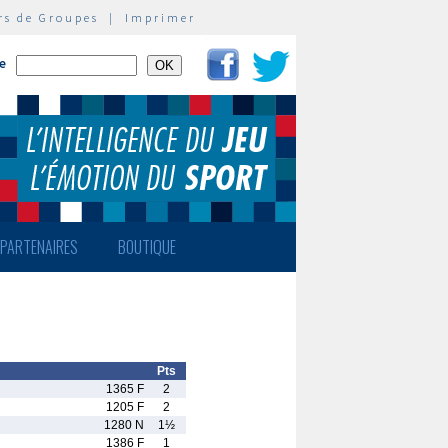
rs de Groupes
|
Imprimer
te
PARTENAIRES
BOUTIQUE
Pts
1365 F
2
1205 F
2
1280 N
1½
1386 F
1