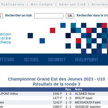
|
Publications
|
Mon Compte
|
Gérer son Club
|
Directeu
Rechercher un club
Rechercher dans le si
PÉTITIONS
SECTEURS
DOCUMENTS
DÉVELOPPEMENT
Championnat Grand Est des Jeunes 2023 - U10
Résultats de la ronde 3
Res.
Noirs
PONT Arthur
1592 F
1 - 0
ALSAIED Nizar
1477 F
1 - 0
WOLFF Isaac
heo
1142 F
1 - 0
MESSAOUDI Fadel
ty
1090 F
0 - 1
VASSEUR Joachim