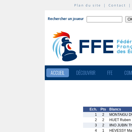
Plan du site
|
Contact
Rechercher un joueur
ACCUEIL
DÉCOUVRIR
FFE
COM
Ech.
Pts
Blancs
1
2
MONTAIGU DU
2
2
HUET Ruben
3
2
IINO JUBIN T
4
1
HEVESSY Mar