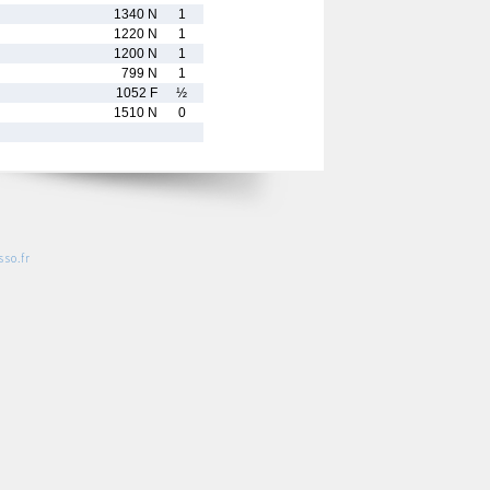
1340 N
1
1220 N
1
1200 N
1
799 N
1
1052 F
½
1510 N
0
so.fr