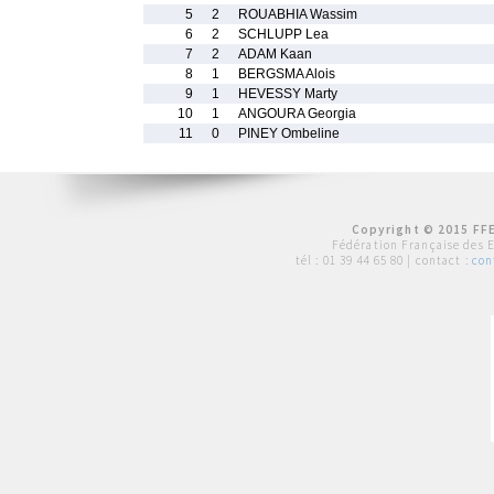
5
2
ROUABHIA Wassim
6
2
SCHLUPP Lea
7
2
ADAM Kaan
8
1
BERGSMA Alois
9
1
HEVESSY Marty
10
1
ANGOURA Georgia
11
0
PINEY Ombeline
Copyright © 2015 FFE
Fédération Française des 
tél :
01 39 44 65 80
| contact :
con