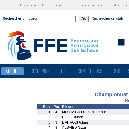
Plan du site
|
Contact
|
Publications
|
Mon C
Rechercher un joueur
Rechercher un club
ACCUEIL
DÉCOUVRIR
FFE
COMPÉTITIONS
SECTEU
Championnat 
R
Ech.
Pts
Blancs
1
4
MONTAIGU DUPONT Arthur
2
3
HUET Ruben
3
3
DAHAOUI Adam
4
3
ALSAIED Nizar