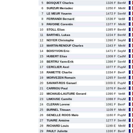
5
BOSQUET Charles
1326 F
BenM
6
SURZUR Meriadec
1350 F
MinM
7
LE MEUR Youenn
1472 F
SenM
8
FERRANDI Bernard
1536 F
VetM
9
PAVOINE Corentin
1377 F
MinM
10
STOLL Elias
1385 F
BenM
11
BARTHEL Lukas
1224 F
BenM
12
NOYER Christophe
1390 F
SepM
13
MARTIN-RENOUF Charles
1343 F
MinM
14
BOISYVON Eric
1471 F
SepM
15
HUBERT Elias
1308 F
CadM
16
BERTRU Yann-Erik
1386 F
SenM
17
CERCLIER Axel
1077 F
PupM
18
RAMETTE Charlie
1334 F
BenF
19
MORVEZEN Romain
1265 F
SenM
20
SAVANT-ROS Ganael
1009 E
PupM
21
CARRIOU Paul
1076 F
BenM
22
MICHAUD-LAUTURE Gerard
1390 F
VetM
23
LIMOUSE Camille
1088 F
PouM
24
CLERAN Lorene
1081 F
BenF
25
BURNEL Titouan
1109 F
MinM
26
GENELLE ROOS Malo
1160 F
PupM
27
TUAIRE Antoine
1277 F
SenM
28
RICHARD Louis
1199 E
MinM
29
PAULY Juliette
1330 F
BenF