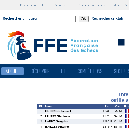
Plan du site
|
Contact
|
Publications
|
Mon C
Rechercher un joueur
Rechercher un club
ACCUEIL
DÉCOUVRIR
FFE
COMPÉTITIONS
SECTEU
Inte
Grille 
Pl
Nom
Elo
Cat.
Fe
1
EL IDRISSI Ismael
1346 F
MinM
2
LE DRO Stephane
1371 F
SenM
3
LARDY Gregoire
1399 E
CadM
4
BAILLET Antoine
1279 F
BenM