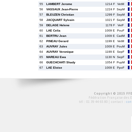
55
LAMBERT Jerome
1214 F
VetM
56
VASSAUX Jean-Pierre
1224 F
SepM
57
BLEUZEN Christian
1299 F
SepM
58
JACQUART Sylvain
1021 F
SepM
59
DELAGE Helene
1178 F
VetF
60
LAE Celia
1009 E
PouF
61
BERTRU Jean
1009 E
CadM
62
PINEAU Gerard
1199 E
VetM
63
AUVRAY Jules
1009 E
PouM
64
AUVRAY Veronique
1199 E
SepF
65
MAREAU Ewa
1130 N
SepF
66
GUECHCHATI Shady
1054 F
PupM
67
LAE Eloise
1009 E
PpoF
Copyright © 2015 FFE
Fédération Française des 
tél :
01 39 44 65 80
| contact :
con