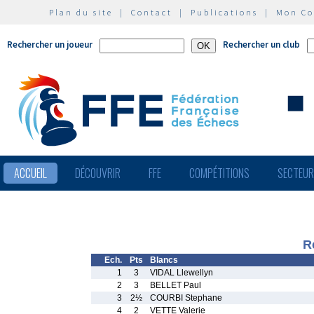
Plan du site
|
Contact
|
Publications
|
Mon C
Rechercher un joueur
Rechercher un club
ACCUEIL
DÉCOUVRIR
FFE
COMPÉTITIONS
SECTEU
R
Ech.
Pts
Blancs
1
3
VIDAL Llewellyn
2
3
BELLET Paul
3
2½
COURBI Stephane
4
2
VETTE Valerie