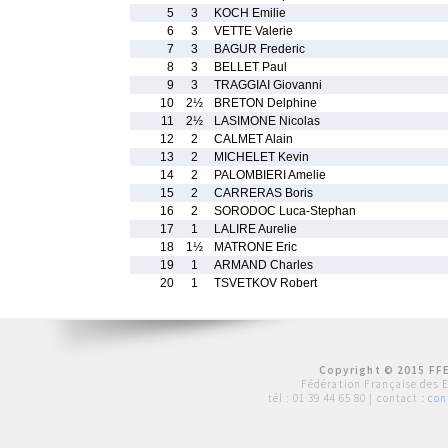
5
3
KOCH Emilie
6
3
VETTE Valerie
7
3
BAGUR Frederic
8
3
BELLET Paul
9
3
TRAGGIAI Giovanni
10
2½
BRETON Delphine
11
2½
LASIMONE Nicolas
12
2
CALMET Alain
13
2
MICHELET Kevin
14
2
PALOMBIERI Amelie
15
2
CARRERAS Boris
16
2
SORODOC Luca-Stephan
17
1
LALIRE Aurelie
18
1½
MATRONE Eric
19
1
ARMAND Charles
20
1
TSVETKOV Robert
Copyright © 2015 FFE
Fédération Française des 
tél :
01 39 44 65 80
| contact :
con