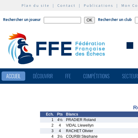
Plan du site
|
Contact
|
Publications
|
Mon C
Rechercher un joueur
Rechercher un club
ACCUEIL
DÉCOUVRIR
FFE
COMPÉTITIONS
SECTEU
R
Ech.
Pts
Blancs
1
4½
PRADIER Roland
2
4
VIDAL Llewellyn
3
4
RACHET Olivier
4
3½
COURBI Stephane