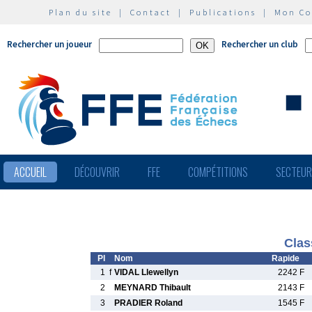
Plan du site
|
Contact
|
Publications
|
Mon C
Rechercher un joueur
Rechercher un club
ACCUEIL
DÉCOUVRIR
FFE
COMPÉTITIONS
SECTEU
Clas
Pl
Nom
Rapide
1
f
VIDAL Llewellyn
2242 F
2
MEYNARD Thibault
2143 F
3
PRADIER Roland
1545 F