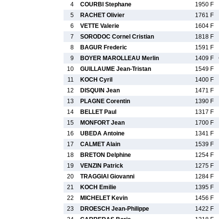
4
COURBI Stephane
1950 F
5
RACHET Olivier
1761 F
6
VETTE Valerie
1604 F
7
SORODOC Cornel Cristian
1818 F
8
BAGUR Frederic
1591 F
9
BOYER MAROLLEAU Merlin
1409 F
10
GUILLAUME Jean-Tristan
1549 F
11
KOCH Cyril
1400 F
12
DISQUIN Jean
1471 F
13
PLAGNE Corentin
1390 F
14
BELLET Paul
1317 F
15
MONFORT Jean
1700 F
16
UBEDA Antoine
1341 F
17
CALMET Alain
1539 F
18
BRETON Delphine
1254 F
19
VENZIN Patrick
1275 F
20
TRAGGIAI Giovanni
1284 F
21
KOCH Emilie
1395 F
22
MICHELET Kevin
1456 F
23
DROESCH Jean-Philippe
1422 F