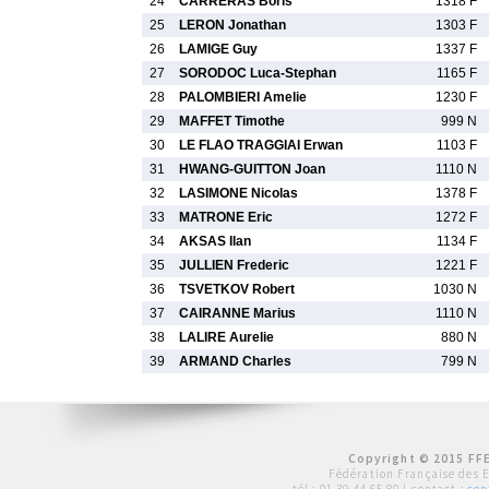
24
CARRERAS Boris
1318 F
25
LERON Jonathan
1303 F
26
LAMIGE Guy
1337 F
27
SORODOC Luca-Stephan
1165 F
28
PALOMBIERI Amelie
1230 F
29
MAFFET Timothe
999 N
30
LE FLAO TRAGGIAI Erwan
1103 F
31
HWANG-GUITTON Joan
1110 N
32
LASIMONE Nicolas
1378 F
33
MATRONE Eric
1272 F
34
AKSAS Ilan
1134 F
35
JULLIEN Frederic
1221 F
36
TSVETKOV Robert
1030 N
37
CAIRANNE Marius
1110 N
38
LALIRE Aurelie
880 N
39
ARMAND Charles
799 N
Copyright © 2015 FFE
Fédération Française des 