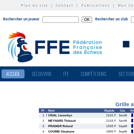
Plan du site
|
Contact
|
Publications
|
Mon C
Rechercher un joueur
Rechercher un club
ACCUEIL
DÉCOUVRIR
FFE
COMPÉTITIONS
SECTEU
Grille 
Pl
Nom
Rapide
Cat.
Fe
1
f
VIDAL Llewellyn
2242 F
SenM
2
MEYNARD Thibault
2143 F
SenM
3
PRADIER Roland
1545 F
SepM
4
COURBI Stephane
1950 F
SepM