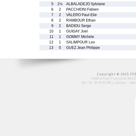
5
2½
ALBALADEJO Sylviane
6
2
PACCHIONI Fabien
7
2
VALERO Paul-Elie
8
2
RAMBOUR Ethan
9
2
BADIOU Serge
10
1
GUIGAY Joel
11
1
GOMMY Michele
12
1
SALIMPOUR Leo
13
0
GUEZ Jean Philippe
Copyright © 2015 FFE
Fédération Française des 
tél :
01 39 44 65 80
| contact :
con