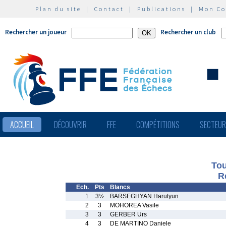
Plan du site
|
Contact
|
Publications
|
Mon C
Rechercher un joueur
Rechercher un club
ACCUEIL
DÉCOUVRIR
FFE
COMPÉTITIONS
SECTEU
Tou
R
Ech.
Pts
Blancs
1
3½
BARSEGHYAN Harutyun
2
3
MOHOREA Vasile
3
3
GERBER Urs
4
3
DE MARTINO Daniele