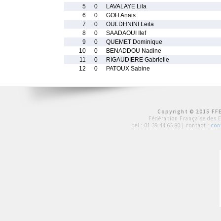
5
0
LAVALAYE Lila
6
0
GOH Anais
7
0
OULDHNINI Leila
8
0
SAADAOUI Ilef
9
0
QUEMET Dominique
10
0
BENADDOU Nadine
11
0
RIGAUDIERE Gabrielle
12
0
PATOUX Sabine
Copyright © 2015 FFE
Fédération Française des 
tél :
01 39 44 65 80
| contact :
con