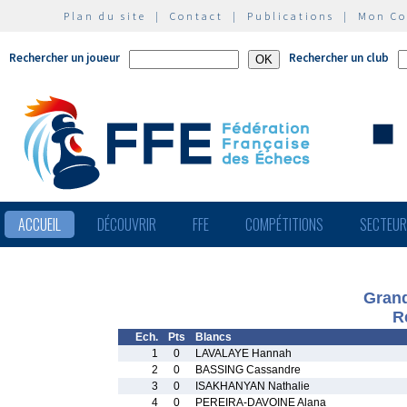
Plan du site
|
Contact
|
Publications
|
Mon C
Rechercher un joueur
Rechercher un club
ACCUEIL
DÉCOUVRIR
FFE
COMPÉTITIONS
SECTEU
Grand
R
Ech.
Pts
Blancs
1
0
LAVALAYE Hannah
2
0
BASSING Cassandre
3
0
ISAKHANYAN Nathalie
4
0
PEREIRA-DAVOINE Alana