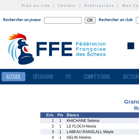
Plan du site
|
Contact
|
Publications
|
Mon C
Rechercher un joueur
Rechercher un club
ACCUEIL
DÉCOUVRIR
FFE
COMPÉTITIONS
SECTEU
Grand
R
Ech.
Pts
Blancs
1
1
KHICHANE Selena
2
1
LE FLOCH Alexia
3
1
LABEAU RANGLALL Mayla
4
1
GELIN Helene