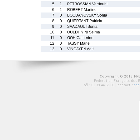
5
1
PETROSSIAN Vardouhi
6
1
ROBERT Martine
7
0
BOGDANOVSKY Sonia
8
0
QUIERTANT Patricia
9
0
SAADAOUI Sonia
10
0
OULDHNINI Selma
11
0
GOH Catherine
12
0
TASSY Marie
13
0
VINGAYEN Aditi
Copyright © 2015 FFE
Fédération Française des 
tél :
01 39 44 65 80
| contact :
con