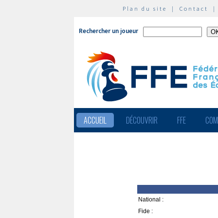
Plan du site
|
Contact
Rechercher un joueur
ACCUEIL
DÉCOUVRIR
FFE
COM
National :
Fide :