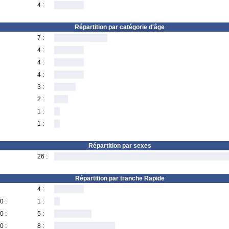
4 :
Répartition par catégorie d'âge
7 :
4 :
4 :
4 :
3 :
2 :
1 :
1 :
Répartition par sexes
26 :
Répartition par tranche Rapide
4 :
0 :
1 :
0 :
5 :
0 :
8 :