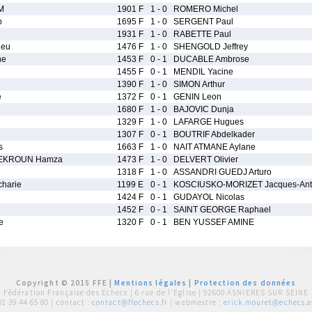
M
1901 F
1 - 0
ROMERO Michel
o
1695 F
1 - 0
SERGENT Paul
1931 F
1 - 0
RABETTE Paul
ieu
1476 F
1 - 0
SHENGOLD Jeffrey
ne
1453 F
0 - 1
DUCABLE Ambrose
1455 F
0 - 1
MENDIL Yacine
1390 F
1 - 0
SIMON Arthur
e
1372 F
0 - 1
GENIN Leon
1680 F
1 - 0
BAJOVIC Dunja
1329 F
1 - 0
LAFARGE Hugues
1307 F
0 - 1
BOUTRIF Abdelkader
s
1663 F
1 - 0
NAIT ATMANE Aylane
EKROUN Hamza
1473 F
1 - 0
DELVERT Olivier
1318 F
1 - 0
ASSANDRI GUEDJ Arturo
harie
1199 E
0 - 1
KOSCIUSKO-MORIZET Jacques-Ant
1424 F
0 - 1
GUDAYOL Nicolas
1452 F
0 - 1
SAINT GEORGE Raphael
e
1320 F
0 - 1
BEN YUSSEF AMINE
Copyright © 2015 FFE |
Mentions légales
|
Protection des données
Fédération Française des Echecs |
6 rue de l'Eglise | 92600 ASNIERES SUR SEINE
01 39 44 65 80
| contact :
contact@ffechecs.fr
| webmestre :
erick.mouret@echecs.as