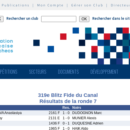
|
Publications
|
Mon Compte
|
Gérer son Club
|
Directeu
Rechercher un club
Rechercher dans le si
PÉTITIONS
SECTEURS
DOCUMENTS
DÉVELOPPEMENT
319e Blitz Fide du Canal
Résultats de la ronde 7
Res.
Noirs
 Anastasiya
2161 F
1 - 0
DUDOGNON Marc
my
2131 E
1 - 0
MUNIER Alexis
d
1436 F
0 - 1
DUQUESNE Adrien
1965 F
1 - 0
HAIK Aldo