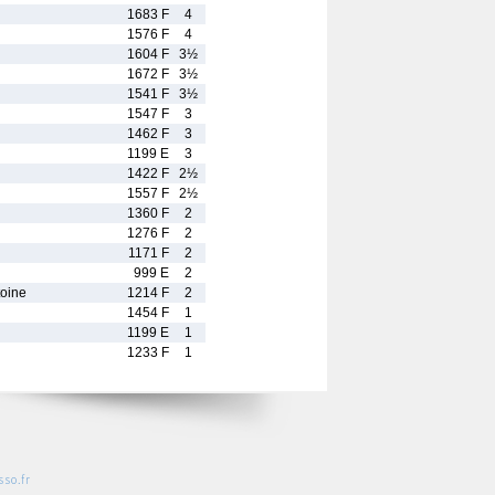
1683 F
4
1576 F
4
1604 F
3½
1672 F
3½
1541 F
3½
1547 F
3
1462 F
3
1199 E
3
1422 F
2½
1557 F
2½
1360 F
2
1276 F
2
1171 F
2
999 E
2
oine
1214 F
2
1454 F
1
1199 E
1
1233 F
1
so.fr