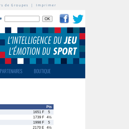
rs de Groupes
|
Imprimer
te
PARTENAIRES
BOUTIQUE
Pts
1651 F
5
1739 F
4½
1998 F
5
2170 E
4½