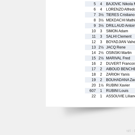
5
4
BAJOVIC Nikola 
6
4
LORENZO Alfred
7
3½
TIERES Cristiano
8
3½
MEKDACHI Math
9
3½
DRILLAUD Antoi
10
3
SIMON Adam
11
3
SALHI Clement
12
3
BOYADJIAN Vah
13
2½
JACQ Rene
14
2½
OSINSKI Martin
15
2½
MARIVAL Fred
16
2
DUVERT Francoi
17
2
AIBOUD BENCH
18
2
ZARIOH Yanis
19
2
BOUHADANA Zac
20
1½
RUBINI Xavier
607
1
RUBINI Louis
22
1
ASSOUVIE Lilian
tél :