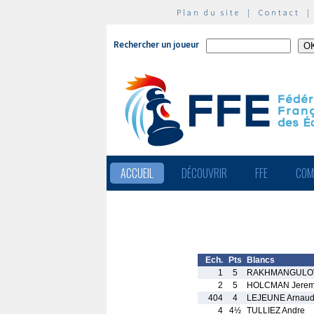
Plan du site
|
Contact
Rechercher un joueur
ACCUEIL
DÉCOUVRIR
FFE
COM
Ech.
Pts
Blancs
1
5
RAKHMANGULOVA
2
5
HOLCMAN Jere
404
4
LEJEUNE Arnau
4
4½
TULLIEZ Andre