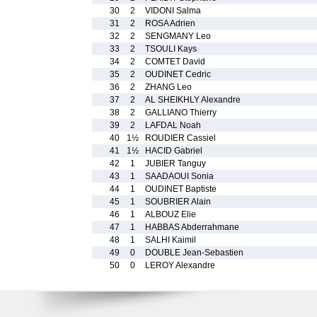
30
2
VIDONI Salma
31
2
ROSA Adrien
32
2
SENGMANY Leo
33
2
TSOULI Kays
34
2
COMTET David
35
2
OUDINET Cedric
36
2
ZHANG Leo
37
2
AL SHEIKHLY Alexandre
38
2
GALLIANO Thierry
39
2
LAFDAL Noah
40
1½
ROUDIER Cassiel
41
1½
HACID Gabriel
42
1
JUBIER Tanguy
43
1
SAADAOUI Sonia
44
1
OUDINET Baptiste
45
1
SOUBRIER Alain
46
1
ALBOUZ Elie
47
1
HABBAS Abderrahmane
48
1
SALHI Kaimil
49
0
DOUBLE Jean-Sebastien
50
0
LEROY Alexandre