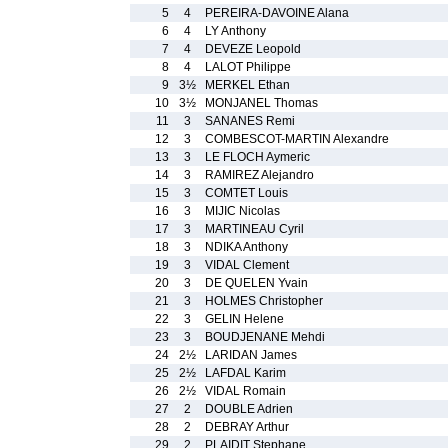
5
4
PEREIRA-DAVOINE Alana
6
4
LY Anthony
7
4
DEVEZE Leopold
8
4
LALOT Philippe
9
3½
MERKEL Ethan
10
3½
MONJANEL Thomas
11
3
SANANES Remi
12
3
COMBESCOT-MARTIN Alexandre
13
3
LE FLOCH Aymeric
14
3
RAMIREZ Alejandro
15
3
COMTET Louis
16
3
MIJIC Nicolas
17
3
MARTINEAU Cyril
18
3
NDIKA Anthony
19
3
VIDAL Clement
20
3
DE QUELEN Yvain
21
3
HOLMES Christopher
22
3
GELIN Helene
23
3
BOUDJENANE Mehdi
24
2½
LARIDAN James
25
2½
LAFDAL Karim
26
2½
VIDAL Romain
27
2
DOUBLE Adrien
28
2
DEBRAY Arthur
29
2
PLAIDIT Stephane