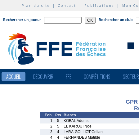
Plan du site
|
Contact
|
Publications
|
Mon C
Rechercher un joueur
Rechercher un club
ACCUEIL
DÉCOUVRIR
FFE
COMPÉTITIONS
SECTEU
GPR
R
Ech.
Pts
Blancs
1
5
KOBAL Adonis
2
5
EL KAROUI Noe
3
4
LARA-GOLLIOT Celian
4
4
FERNANDES Matilde